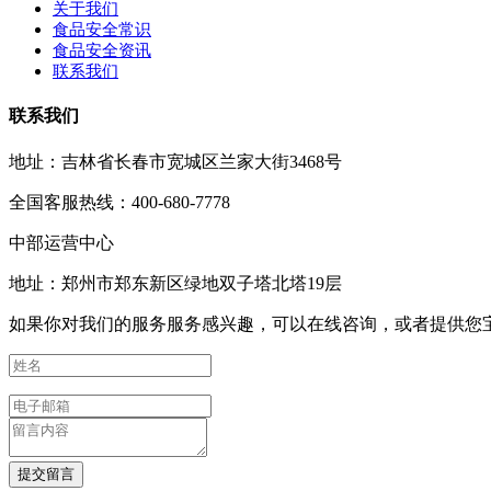
关于我们
食品安全常识
食品安全资讯
联系我们
联系我们
地址：吉林省长春市宽城区兰家大街3468号
全国客服热线：400-680-7778
中部运营中心
地址：郑州市郑东新区绿地双子塔北塔19层
如果你对我们的服务服务感兴趣，可以在线咨询，或者提供您
提交留言