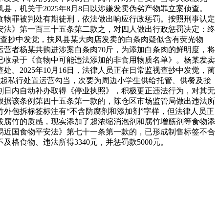
，机关于2025年8月8日以涉嫌发卖伪劣产物罪立案侦查。
害食物罪被判处有期徒刑，依法做出响应行政惩罚。按照刑事认定
安法》第一百三十五条第二款之，对四人做出行政惩罚决定：终
监视查抄中发觉，扶风县某大肉店发卖的白条肉疑似含有荧光物
营者杨某共购进涉案白条肉70斤，为添加白条肉的鲜明度，将
已收录于《食物中可能违法添加的非食用物质名单》。杨某发卖
2025年10月16日，法律人员正在日常监视查抄中发觉，蔺
9日起私行处置运营勾当，次要为周边小学生供给托管、供餐及接
刻日内自动补办取得《停业执照》，积极更正违法行为，对其无
根据该条例第四十五条第一款的，陈仓区市场监管局做出违法所
的腐竹外包拆标签标注有“不含防腐剂和添加剂”字样，但法律人员正
拔腐竹的质感，现实添加了超浓缩消泡剂和腐竹增筋剂等食物添
平易近国食物平安法》第七十一条第一款的，已形成制售标签不合
食物、违法所得3340元，并惩罚款5000元。