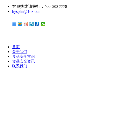
客服热线请拨打：400-680-7778
hysphn@163.com
首页
关于我们
食品安全常识
食品安全资讯
联系我们