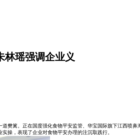
朱林瑶强调企业义
道樊篱。正在国度强化食物平安监管、华宝国际旗下江西喷鼻海
业实操，表现了企业对食物平安办理的注沉取践行。