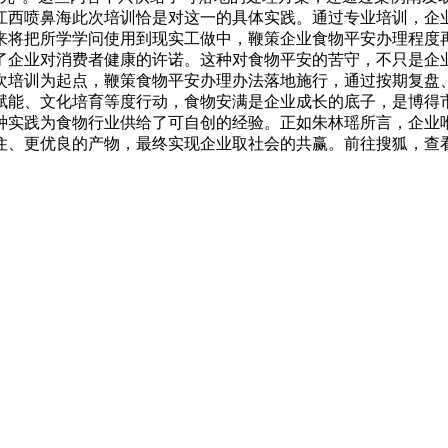
江西喷鼻海此次培训恰是对这一的具体实践。通过专业培训，企
来将把所学学问使用到现实工做中，鞭策企业食物平安办理程度
了企业对消费者健康的许诺。这种对食物平安的苦守，不只是企
次培训为起点，鞭策食物平安办理办法落地施行，通过按期复盘
赋能、文化培育等度行动，食物安满是企业成长的底子，是博得
种实践为食物行业供给了可自创的经验。正如朱林瑶所言，企业
住、更优良的产物，最终实现企业取社会的共赢。前往搜狐，查