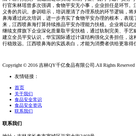
行官朱林瑶曾多次强调，食物平安无小事，企业担任是环节。
义务的共识。参训暗示，培训厘清了办理系统的环节逻辑，将
鼻海通过此次培训，进一步夯实了食物平安办理的根本，表现
来，江西喷鼻海打算持续推品平安办理能力扶植。企业将以此
继续支撑旗下企业深化质量取平安扶植，通过轨制完美、手艺
建立全员平安认识，华宝国际通过计谋结构强化义务担任，这
行稳致远。江西喷鼻海的实践表白，才能为消费者供给更靠得
Copyright © 2016 吉林QY千亿食品有限公司.All Rights Reserved
友情链接：
首页
关于我们
食品安全常识
食品安全资讯
联系我们
联系我们