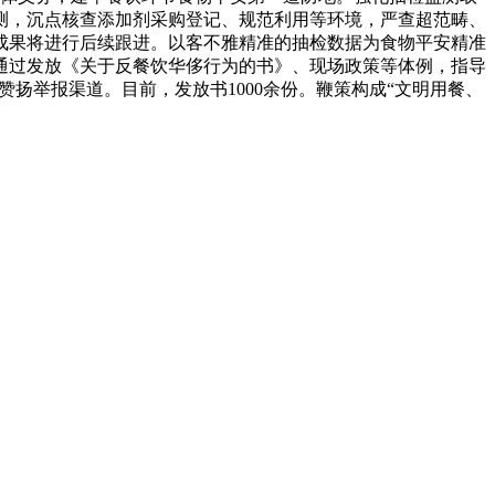
测，沉点核查添加剂采购登记、规范利用等环境，严查超范畴、
成果将进行后续跟进。以客不雅精准的抽检数据为食物平安精准
通过发放《关于反餐饮华侈行为的书》、现场政策等体例，指导
赞扬举报渠道。目前，发放书1000余份。鞭策构成“文明用餐、