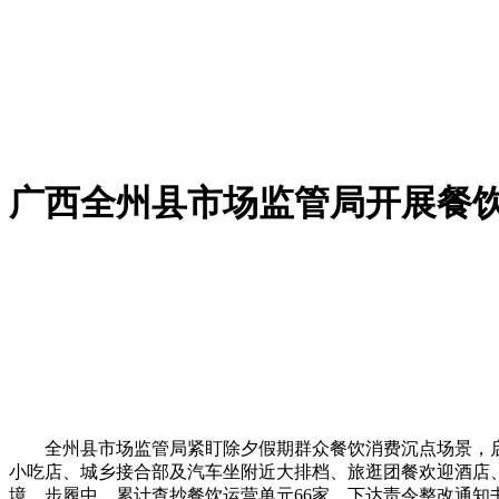
广西全州县市场监管局开展餐
全州县市场监管局紧盯除夕假期群众餐饮消费沉点场景，启
小吃店、城乡接合部及汽车坐附近大排档、旅逛团餐欢迎酒店
境，步履中，累计查抄餐饮运营单元66家，下达责令整改通知