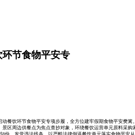
饮环节食物平安专
动餐饮环节食物平安专项步履，全方位建牢假期食物平安樊篱。
、景区周边供餐点为焦点查抄对象，环绕餐饮运营单元原料采购
书8份，发觉违法线条。以严酷法律倒逼餐饮单元落实食物平安