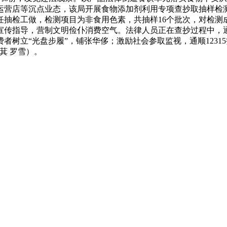
运营店等沉点业态，该局开展食物添加剂利用专项查抄取抽样检
任抽检工做，检测项目为非食用色素，共抽样16个批次，对检测
宣传指导，营制文明俭仆消费空气。法律人员正在查抄过程中，
树立“光盘步履”，铺张华侈；激励社会参取监视，通顺12315
萁 罗雪）。