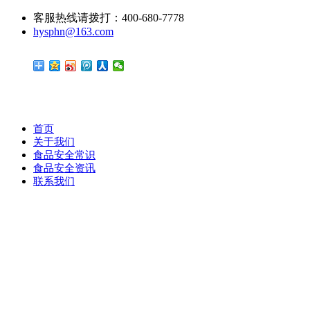
客服热线请拨打：400-680-7778
hysphn@163.com
首页
关于我们
食品安全常识
食品安全资讯
联系我们