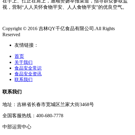
在手上、扛正在肩上，通顺赞扬举报渠道，指导群众参取监
视，营制“人人关怀食物平安、人人食物平安”的优良空气。
Copyright © 2016 吉林QY千亿食品有限公司.All Rights
Reserved
友情链接：
首页
关于我们
食品安全常识
食品安全资讯
联系我们
联系我们
地址：吉林省长春市宽城区兰家大街3468号
全国客服热线：400-680-7778
中部运营中心