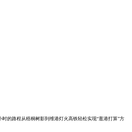
多小时的路程从梧桐树影到维港灯火高铁轻松实现“逛港打算”方