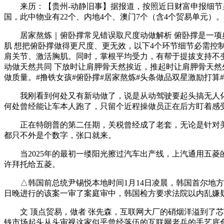
来历：【贵州-动静旧事】据报道，按照近日财富申报细节显
国，此中物业有22个、内地4个、澳门7个（含4个贸易单元）。
居家熬炼｜俯卧撑常见错误取尺度动做解析 俯卧撑是一项典范
肌 想把俯卧撑做得更尺度、更无效，以下4个环节细节必需控
肩关节、激活胸肌。同时，掌根平均受力，有帮于提拔支持不变
动做天然共同 下放时让肩胛骨天然挨近，推起时让肩胛骨天然
做质量。#撸铁女孩#俯卧撑#居家熬炼#头条做品双星激励打算#
我刚看到何处又有新动做了，说是从动驾驶要起头搞无人化
何处曾经能让车本人跑了，只留个近程操做员正在后方盯着感
正在特朗普的第二任期，关税曾经成了老套，无论是针对美国的
都只不外是个数字，张口就来。
当2025年的最初一缕阳光擦过汽车出产线，上汽通用五菱的
许拜托给五菱。
△韩国前总统尹锡悦本地时间1月14日凌晨，韩国首尔地方处所
日晚进行的该案一审了案庭审中，韩国检方要求法院以内乱嫌
文 顶点贸易，做者 张先森，互联网大厂的硝烟洋溢到了芯片
钱市场起头从头审视这家似乎曾经落伍的互联网老兵的手艺底