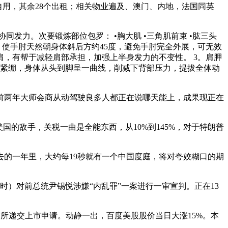
用，其余28个出租；相关物业遍及、澳门、内地，法国同英
力。次要锻炼部位包罗： •胸大肌 •三角肌前束 •肱三头
，使手肘天然朝身体斜后方约45度，避免手肘完全外展，可无效
肩，有帮于减轻肩部承担，加强上半身发力的不变性。 3。肩胛
点紧绷，身体从头到脚呈一曲线，削减下背部压力，提拔全体动
两年大师会商从动驾驶良多人都正在说哪天能上，成果现正在
的敌手，关税一曲是全能东西，从10%到145%，对于特朗普
去的一年里，大约每19秒就有一个中国度庭，将对夸姣糊口的期
4时）对前总统尹锡悦涉嫌“内乱罪”一案进行一审宣判。正在13
所递交上市申请。动静一出，百度美股股价当日大涨15%。本