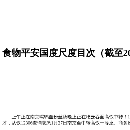
食物平安国度尺度目次（截至202
上午正在南京喝鸭血粉丝汤晚上正在吃云吞面高铁中转！1月13
才，从铁12306查询获悉1月27日南京至中转高铁一等座、商务