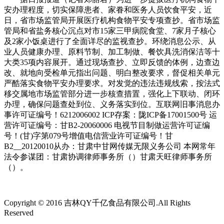
安办理程度，切实保障患者、家眷和医务人员饮食平安，近
日，省市场监管局开展医疗机构食物平安专项查抄。省市场监
管局和省盐务核心沉点对市15家三甲病院食堂、7家月子核心
及2家小饭桌进行了全面详尽的监视查抄。环绕消息公示、从
业人员健康办理、原料节制、加工制做、餐饮具洗消保洁等十
大类35项内容展开。通过现场查抄、立即反馈的体例，边查边
改、就地向受检单元指出问题、明白整改要求，督促相关单元
严酷落实食物平安办理要求。对发觉的违法违规线索，按法式
移交属地市场监管部分进一步核查措置，强化上下联动、闭环
办理，确保问题查处到位、义务落实到位。互联网旧事消息办
事许可证编号！6212006002 ICP存案：陇ICP备17001500号 运
营许可证编号：甘B2-20060006 电视节目制做运营许可证编
号！(甘)字第079号增值电信营业许可证编号！甘
B2__20120010从办：甘肃中甘网传媒无限义务公司 本网常年
法令参谋团：甘肃协调律师事务所（）甘肃天旺律师事务所
（）。
Copyright © 2016 吉林QY千亿食品有限公司.All Rights
Reserved