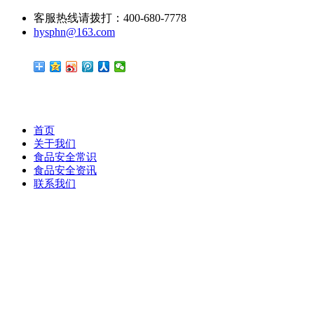
客服热线请拨打：400-680-7778
hysphn@163.com
首页
关于我们
食品安全常识
食品安全资讯
联系我们