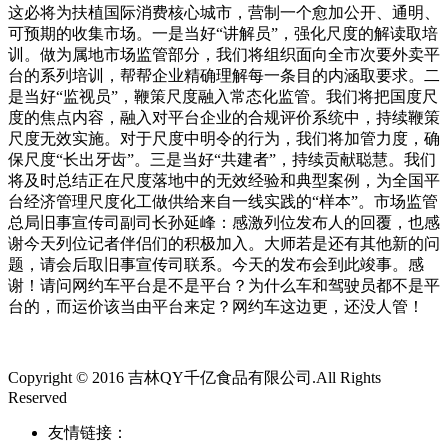
这必将为扶植国际消费核心城市，营制一个愈加公开、通明、
可预期的收集市场。一是当好“讲解员”，强化尺度的解读取培
训。做为属地市场监管部分，我们将组织面向全市次要外卖平
台的系列培训，帮帮企业精确理解每一条目的内涵取要求。二
是当好“监视员”，鞭策尺度融入常态化监管。我们将把国度尺
度的焦点内容，融入对平台企业的合规评价系统中，持续鞭策
尺度无效实施。对于尺度中明令的行为，我们将加管力度，确
保尺度“长出牙齿”。三是当好“共建者”，持续贡献聪慧。我们
将及时总结正在尺度落地中的无效经验和典型案例，为全国平
台经济管理尺度化工做供给来自一线实践的“样本”。市场监管
总局旧事宣传司副司长孙延峰：感激列位发布人的回覆，也感
谢今天列位记者伴侣们的积极加入。大师若是还有其他新的问
题，请会后取旧事宣传司联系。今天的发布会到此竣事。感
谢！请问网约车平台是不是平台？为什么车和驾驶员都不是平
台的，而运价该当由平台来定？网约车这边更，还没人管！
Copyright © 2016 吉林QY千亿食品有限公司.All Rights
Reserved
友情链接：