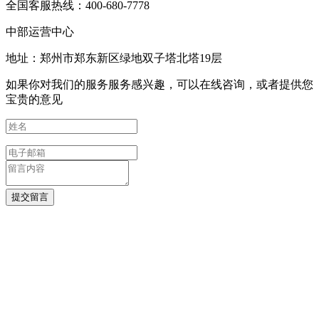
全国客服热线：400-680-7778
中部运营中心
地址：郑州市郑东新区绿地双子塔北塔19层
如果你对我们的服务服务感兴趣，可以在线咨询，或者提供您
宝贵的意见
提交留言