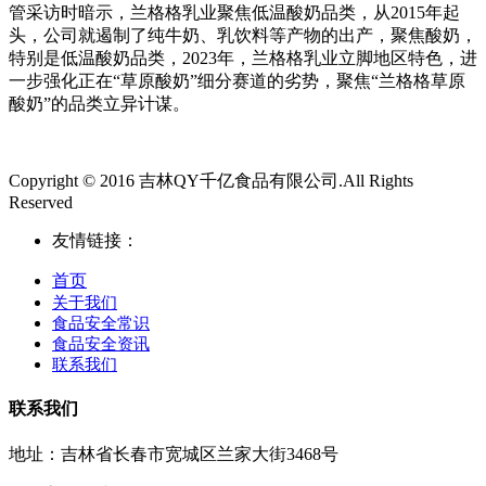
管采访时暗示，兰格格乳业聚焦低温酸奶品类，从2015年起
头，公司就遏制了纯牛奶、乳饮料等产物的出产，聚焦酸奶，
特别是低温酸奶品类，2023年，兰格格乳业立脚地区特色，进
一步强化正在“草原酸奶”细分赛道的劣势，聚焦“兰格格草原
酸奶”的品类立异计谋。
Copyright © 2016 吉林QY千亿食品有限公司.All Rights
Reserved
友情链接：
首页
关于我们
食品安全常识
食品安全资讯
联系我们
联系我们
地址：吉林省长春市宽城区兰家大街3468号