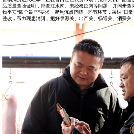
品质量查验证明，排查注水肉、未经检疫肉等问题，并同步查
物平安“四个最严”要求，聚焦沉点范畴、环节环节，采纳“日
整改，帮力现患消弭，把好泉源关、出产关、畅通关、消费关，