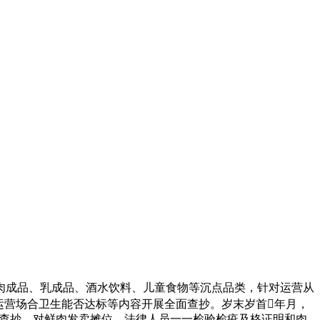
成品、乳成品、酒水饮料、儿童食物等沉点品类，针对运营从
运营场合卫生能否达标等内容开展全面查抄。岁末岁首年月，
点查抄。对鲜肉发卖摊位，法律人员一一检验检疫及格证明和肉