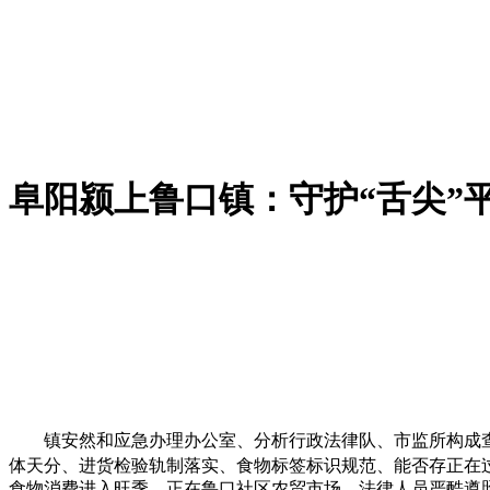
阜阳颍上鲁口镇：守护“舌尖”
镇安然和应急办理办公室、分析行政法律队、市监所构成查
体天分、进货检验轨制落实、食物标签标识规范、能否存正在过
食物消费进入旺季，正在鲁口社区农贸市场，法律人员严酷遵照