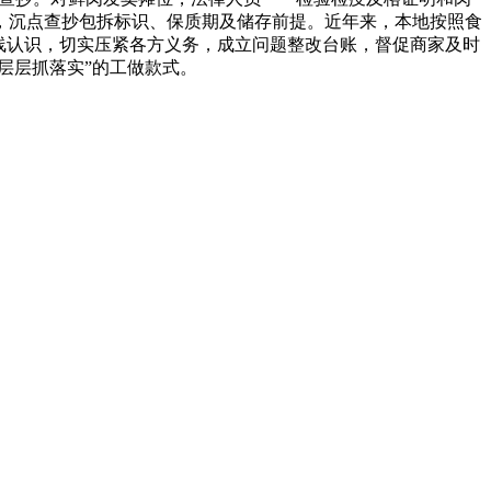
，沉点查抄包拆标识、保质期及储存前提。近年来，本地按照食
红线认识，切实压紧各方义务，成立问题整改台账，督促商家及时
层层抓落实”的工做款式。