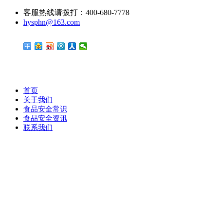
客服热线请拨打：400-680-7778
hysphn@163.com
首页
关于我们
食品安全常识
食品安全资讯
联系我们