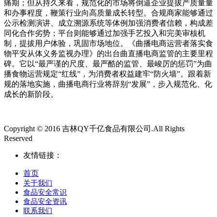
痛期；但从持久来看，规范化的市场将倒逼企业提拔产质量量
和办事程度，鞭策行业向高质量成长转型。合规商家能够通过
公示检测演讲、成立溯源系统等体例加强消费者信赖，构成差
同化合作劣势；平台则能够通过加强手艺投入和完美审核机
制，提拔用户体验，巩固市场地位。《曲播电商运营者落实食
物平安从体义务监视办理》的出台曲直播电商监管的主要里程
碑。它以“最严谨的尺度、最严酷的监管、最峻厉的惩罚”为曲
播食物运营规定“红线”，为消费者权益建牢“防火墙”。跟着新
规的落地实施，曲播电商行业将辞别“发展”，步入规范化、化
成长的新阶段。
Copyright © 2016 吉林QY千亿食品有限公司.All Rights
Reserved
友情链接：
首页
关于我们
食品安全常识
食品安全资讯
联系我们