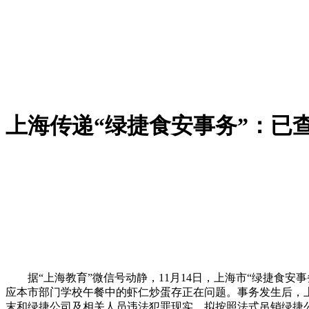
上海传递“绿捷食安事务”：已
据“上海教育”微信号动静，11月14日，上海市“绿捷食安事
应本市部门学校午餐中的虾仁炒蛋存正在问题。事务发生后，
末和绿捷公司及相关人员违法犯罪现实，拟按照法式吊销绿捷公