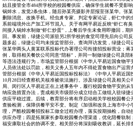
姑且接管全市484所学校的校园餐供应，确保学生就餐不受影响
锅焯水，发觉2条虫体，随后孙某亮摄影并层报至张某华。张某
删除消息、改换手机。经虫豸专家、判定专家论证，虾仁中的虫
系前端境外出产加工环节混入。关于有网平易近反映“虾仁有
间接入锅焯水制做“虾仁炒蛋”，上餐后学生未食用即撤回，期
回。事发前，绿捷公司派驻另2所学校的食堂司理先后向公司
题多起，绿捷公司均未按监管部分。查询拜访发觉，绿捷公司还
张某华两头人黄某联系投标代办署理公司衔接招投标营业；蒋某
例，取得相关餐饮公司同意“陪标”，并同一制做绿捷公司及
等违法违规行为，市场监管部分根据《中华人平易近国食物平
人员依法处以罚款，相关义务人五年内不得处置食物出产运营
管部分根据《中华人平易近国投标投标法》《中华人平易近国
10月28日经查察机关核准被依法施行。涉及绿捷公司及相关
局、闵行区人平易近正在上述事务中，履行校园食物平安的从
纳应急措置办法，责成相关市级部分成立结合工做组入驻绿捷
供应平稳过渡。后续，教育部分将有序启动相关学校校园餐公
查验检测，保障供餐平安不变。制定《加强和改良上海市中小
理，严酷校园餐招投标工做全过程办理，落实按期抽检，自动
供应办理；四是拓展家长参取校园餐办理渠道，优化陪餐轨制
福安康取社会的协调不变。相关部分将深刻吸收教训，延长排