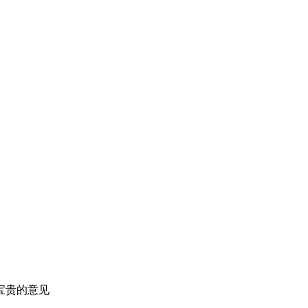
宝贵的意见