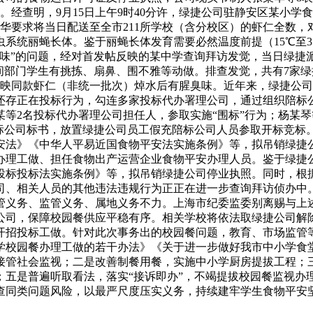
。经查明，9月15日上午9时40分许，绿捷公司驻静安区某小
华要求将当日配送至全市211所学校（含分校区）的虾仁全数，
系统丽蝇长体。鉴于丽蝇长体发育需要必然温度前提（15℃至
臭味”的问题，经对首发帖反映的某中学查询拜访发觉，当日绿捷
间部门学生有挑拣、扇鼻、围不雅等动做。排查发觉，共有7家
反映同款虾仁（非统一批次）焯水后有腥臭味。近年来，绿捷公
存正在投标行为，勾连多家投标代办署理公司，通过组织陪标公
等2名投标代办署理公司担任人，参取实施“围标”行为；杨某琴
陪标公司标书，放置绿捷公司员工假充陪标公司人员参取开标竞标
安法》《中华人平易近国食物平安法实施条例》等，拟吊销绿捷
办理工做、担任食物出产运营企业食物平安办理人员。鉴于绿捷公
投标投标法实施条例》等，拟吊销绿捷公司停业执照。同时，根
公司、相关人员的其他违法违规行为正正在进一步查询拜访侦办
管义务、监管义务、属地义务不力。上海市纪委监委别离赐与上
公司，保障校园餐供应平稳有序。相关学校将依法取绿捷公司解
开招投标工做。针对此次事务出的校园餐问题，教育、市场监管
学校园餐办理工做的若干办法》《关于进一步做好我市中小学食
接管社会监视；二是改善制餐用餐，实施中小学厨房提拔工程；
；五是普遍听取看法，落实“接诉即办”，不竭提拔校园餐监视办
查同类问题风险，以最严尺度压实义务，持续建牢学生食物平安