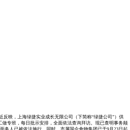
易近反映，上海绿捷实业成长无限公司（下简称“绿捷公司”）供
工做专班，每日批示安排，全面依法查询拜访。现已查明事务颠
面务人已被依法施行。同时，市属国企食物集团已于9月23日起