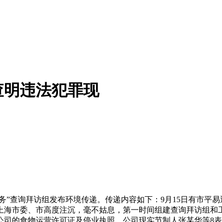
查明违法犯罪现
务”查询拜访组发布环境传递。传递内容如下：9月15日有市平
上海市委、市高度注沉，毫不姑息，第一时间组建查询拜访组和
司的食物运营许可证及停业执照，公司现实节制人张某华等8表