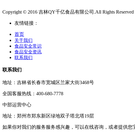
Copyright © 2016 吉林QY千亿食品有限公司.All Rights Reserved
友情链接：
首页
关于我们
食品安全常识
食品安全资讯
联系我们
联系我们
地址：吉林省长春市宽城区兰家大街3468号
全国客服热线：400-680-7778
中部运营中心
地址：郑州市郑东新区绿地双子塔北塔19层
如果你对我们的服务服务感兴趣，可以在线咨询，或者提供您