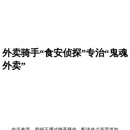
外卖骑手“食安侦探”专治“鬼魂
外卖”
临近春节，郑州正通过骑手驿坐、配送坐点等渠道加