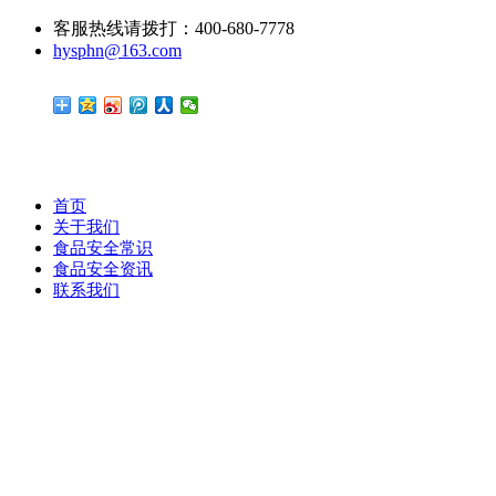
客服热线请拨打：400-680-7778
hysphn@163.com
首页
关于我们
食品安全常识
食品安全资讯
联系我们