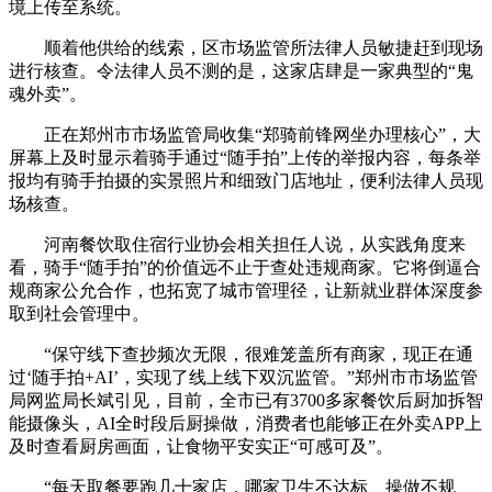
境上传至系统。
顺着他供给的线索，区市场监管所法律人员敏捷赶到现场
进行核查。令法律人员不测的是，这家店肆是一家典型的“鬼
魂外卖”。
正在郑州市市场监管局收集“郑骑前锋网坐办理核心”，大
屏幕上及时显示着骑手通过“随手拍”上传的举报内容，每条举
报均有骑手拍摄的实景照片和细致门店地址，便利法律人员现
场核查。
河南餐饮取住宿行业协会相关担任人说，从实践角度来
看，骑手“随手拍”的价值远不止于查处违规商家。它将倒逼合
规商家公允合作，也拓宽了城市管理径，让新就业群体深度参
取到社会管理中。
“保守线下查抄频次无限，很难笼盖所有商家，现正在通
过‘随手拍+AI’，实现了线上线下双沉监管。”郑州市市场监管
局网监局长斌引见，目前，全市已有3700多家餐饮后厨加拆智
能摄像头，AI全时段后厨操做，消费者也能够正在外卖APP上
及时查看厨房画面，让食物平安实正“可感可及”。
“每天取餐要跑几十家店，哪家卫生不达标、操做不规