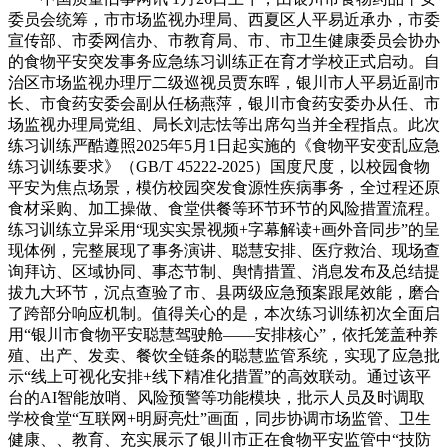
委员会统筹，市市场监视办理局、西夏区人平易近承办，市委
宣传部、市委网信办、市教育局、市、市卫生健康委员会协办
的食物平安突发事务应急练习训练正在育才学校正式启动。自
治区市场监视办理厅二级巡视员贾东晖，银川市人平易近副市
长、市食药安委会副从任杨燕萍，银川市食药安委办从任、市
场监视办理局党组、局长刘志怯等出席勾当并全程指点。此次
练习训练严酷遵照2025年5月1日起实施的《食物平安变乱应急
练习训练要求》（GB/T 45222-2025）国度尺度，以校园食物
平安为焦点场景，模仿校园突发食源性疾病事务，全过程还原
食材采购、加工操做、食堂供餐等环节环节的风险措置流程。
练习训练立异采用“现实实景视频+字幕解读+画外音同步”的呈
现体例，完整展现了事务演讲、聪慧安排、医疗救治、现场查
询拜访、区域协同、事态节制、舆情措置、消息发布及总结提
拔九大环节，沉点查验了市、县两级应急预案跟尾效能，磨合
了跨部分响应机制。值得关心的是，本次练习训练初次全面启
用“银川市食物平安聪慧驾驶舱——安排核心”，依托笼盖种养
殖、出产、发卖、餐饮全链条的聪慧监管系统，实现了应急批
示“线上可视化安排+线下精准化措置”的高效联动。通过该平
台的AI智能放哨、风险预警等功能模块，批示人员及时调取
学校食堂“互联网+明厨亮灶”画面，同步协调市场监管、卫生
健康、、教育、充实展示了银川市正在食物平安监管中“技防