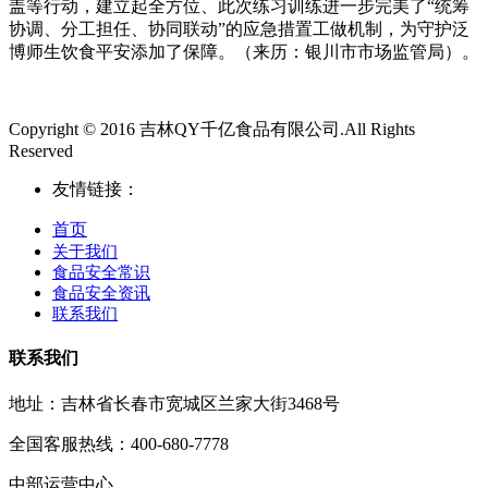
盖等行动，建立起全方位、此次练习训练进一步完美了“统筹
协调、分工担任、协同联动”的应急措置工做机制，为守护泛
博师生饮食平安添加了保障。（来历：银川市市场监管局）。
Copyright © 2016 吉林QY千亿食品有限公司.All Rights
Reserved
友情链接：
首页
关于我们
食品安全常识
食品安全资讯
联系我们
联系我们
地址：吉林省长春市宽城区兰家大街3468号
全国客服热线：400-680-7778
中部运营中心