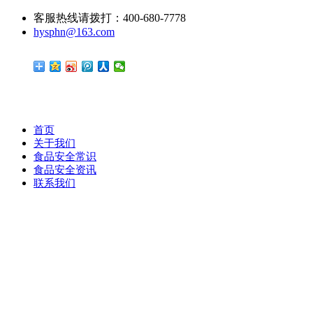
客服热线请拨打：400-680-7778
hysphn@163.com
首页
关于我们
食品安全常识
食品安全资讯
联系我们