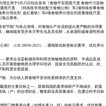
理总局于9月25日结合发布《食物平安国度尺度 食物中污染物
量》1项通用尺度、《特殊医学用处配方食物公例》等2项特殊炊事食物
物养分强化剂 血红素铁》等6项食物养分强化剂质量规格尺度、
2项点窜单。
全程节制”为焦点准绳，对食物出产全流程提出更严酷的办理要
法，确保能发觉并杀灭寄生虫及其虫卵，从泉源削减食源性疾病
》（GB 28050-2025），通细致化标签标识要求、优化养分
—要求企业妥帖储存和利用含致敏物质的原料、半成品及成
人员开展致敏物质办理学问培训，提拔全员风险防控认识。此
节制程度全面提拔。
物、为分歧人群食物平安供给更精准的尺度支持。
颖度的主要目标之一。跟着我国奶畜养殖财产不竭成长、奶畜
殖场（户）的合理好处，鞭策奶业高质量成长，也通过科学目标
新增部门微量养分素（如维生素 D、钙）的标示要求；优化能量