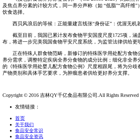
及焦点养分素的计较方式，同一养分声称（如 “低脂”“高纤
饮食选择。
西贝风浪后的等候：正能量建言线张“身份证”：优渥无机若何
截至目前，我国已累计发布食物平安国度尺度1725项，涵盖2
布，将进一步完美我国食物平安尺度系统，为监管法律供给更
正在特殊人群食物范畴，新修订的特殊医学用处配方食物公
养分需求，调整特定疾病全养分食物的成分比例；细化非全养
的《特殊医学用处婴儿配方食物公例》尺度相跟尾，将为分歧
产物类别和具体手艺要求，为肿瘤患者供给更好养分支撑。
Copyright © 2016 吉林QY千亿食品有限公司.All Rights Reserved
友情链接：
首页
关于我们
食品安全常识
食品安全资讯