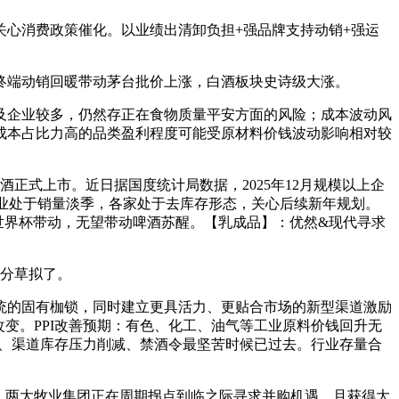
心消费政策催化。以业绩出清卸负担+强品牌支持动销+强运
端动销回暖带动茅台批价上涨，白酒板块史诗级大涨。
企业较多，仍然存正在食物质量平安方面的风险；成本波动风
成本占比力高的品类盈利程度可能受原材料价钱波动影响相对较
式上市。近日据国度统计局数据，2025年12月规模以上企
虑到行业处于销量淡季，各家处于去库存形态，关心后续新年规划。
年世界杯带动，无望带动啤酒苏醒。【乳成品】：优然&现代寻求
分草拟了。
的固有枷锁，同时建立更具活力、更贴合市场的新型渠道激励
变。PPI改善预期：有色、化工、油气等工业原料价钱回升无
见底、渠道库存压力削减、禁酒令最坚苦时候已过去。行业存量合
底，两大牧业集团正在周期拐点到临之际寻求并购机遇，且获得大