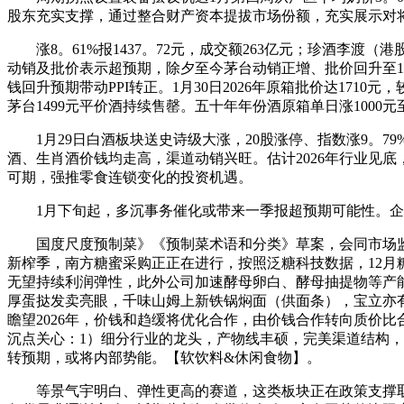
股东充实支撑，通过整合财产资本提拔市场份额，充实展示对将
涨8。61%报1437。72元，成交额263亿元；珍酒李渡（港
动销及批价表示超预期，除夕至今茅台动销正增、批价回升至1
钱回升预期带动PPI转正。1月30日2026年原箱批价达1710元，
茅台1499元平价酒持续售罄。五十年年份酒原箱单日涨1000元至
1月29日白酒板块送史诗级大涨，20股涨停、指数涨9。79
酒、生肖酒价钱均走高，渠道动销兴旺。估计2026年行业见
可期，强推零食连锁变化的投资机遇。
1月下旬起，多沉事务催化或带来一季报超预期可能性。企业
国度尺度预制菜》《预制菜术语和分类》草案，会同市场监
新榨季，南方糖蜜采购正正在进行，按照泛糖科技数据，12月糖蜜平
无望持续利润弹性，此外公司加速酵母卵白、酵母抽提物等产
厚蛋挞发卖亮眼，千味山姆上新铁锅焖面（供面条），宝立亦
瞻望2026年，价钱和趋缓将优化合作，由价钱合作转向质价
沉点关心：1）细分行业的龙头，产物线丰硕，完美渠道结构，
转预期，或将内部势能。【软饮料&休闲食物】。
等景气宇明白、弹性更高的赛道，这类板块正在政策支撑取财