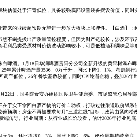
估值处于汗青低位，具备较强底部设置装备摆设价值，同时关
带来的业绩超预期无望进一步放大板块上涨弹性。【白酒】：终
然不竭提拔出产质量管控程度，但因为财产链较长，涉及环节及
高毛利品类受原材料价钱波动影响较小，可是低档酒和调味品等
酒。1月18日华润啤酒贵阳分公司全新升级的黄果树瀑布啤酒正
，25年累计啤酒产量3536。0万千升，同比下降1。1%。考
回调至低位，26年餐饮基数较低，同时CPI逐渐企稳，叠加26
22日，国务院食安办组织国度卫生健康委、市场监管总局等部
在于实正拿回白酒产物的订价自动权，打破过往渠道取价钱系统
善预期：房企不再被要求每月“三道红线”目标，政策由紧向松改
期向消费端传导。行业周期：从行业成长阶段看，估计2026年行业
元/kg，环比提拔0。3%，同比下降2。6%，奶价周期持续磨