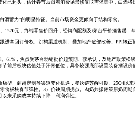
变化已起头，估计春节后跟着消费场景修复取需求集中，白酒将送
酒蓄力”的明显特征。当前市场资金更倾向于结构零食。
、1570元，终端零售价回升，经销商配额及i茅台平价酒售罄
拿回订价权、沉构渠道机制。叠加地产底部改善、PPI转正预
。61%，焦点受茅台动销批价超预期、获承认，及地产政策松绑
好春节前后板块估值处于汗青低位，具备较强底部设置装备摆设价
。
店型、商超定制等渠道变化机遇，餐饮链苏醒可期。25Q4以来
心零食板块春节弹性。3）价钱周期拐点。肉奶共振鞭策原奶周
月以来采购成本持续下降，利润弹性。