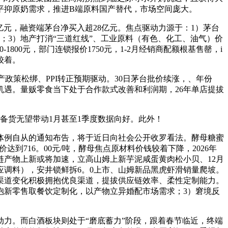
平抑原奶需求，推进B端原料国产替代，市场空间庞大。
60亿元，融资端茅台净买入超28亿元。焦点驱动力源于：1）茅台
；3）地产打消“三道红线”、工业原料（有色、化工、油气）价
-1800元，部门连锁报价1750元，1-2月经销商配额根基售罄，i
较着。
产政策松绑、PPI转正预期驱动。30日茅台批价续涨，、年份
机遇。量贩零食当下处于合作款式改善和利润期，26年单店提拔
货无望带动1月甚至1季度数据向好。此外！
例自从的通知布告，将于近日向社会公开收罗看法。酵母糖蜜
达到716。00元/吨，酵母焦点原材料价钱较着下降，2026年
产物上新或将加速，立高山姆上新芋泥咸蛋黄肉松小贝、12月
调料），安井锁鲜拆6。0上市、山姆新品黑虎虾滑销量爬坡。
对渠道变化积极拥抱优良渠道，提拔供应链效率、柔性定制能力。
抱新零售取餐饮定制化，以产物立异婚配市场需求；3）窘境反
力。而白酒板块则处于“磨底蓄力”阶段，跟着春节临近，终端