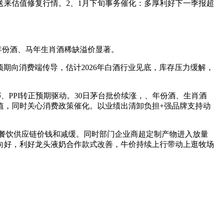
来估值修复行情。2、1月下旬事务催化：多厚利好下一季报超
，年份酒、马年生肖酒稀缺溢价显著。
期向消费端传导，估计2026年白酒行业见底，库存压力缓解，
、PPI转正预期驱动。30日茅台批价续涨，、年份酒、生肖酒
值，同时关心消费政策催化。以业绩出清卸负担+强品牌支持动
餐饮供应链价钱和减缓。同时部门企业商超定制产物进入放量
期向好，利好龙头液奶合作款式改善，牛价持续上行带动上逛牧场