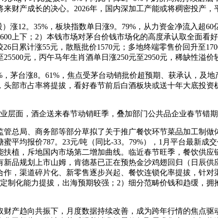
来财产成长的决心。2026年，国内深加工产能或将稠密投产，
股）涨12。35%，板块指数单日涨9。79%，从力资金净流入超
600上下；2）本钱市场对茅台价钱市场化的高度承认取全面看好
较26日累计涨55元，散瓶批价1570元；多地终端零售价回升至1700
25500元，丙午马年生肖酒单日涨250元至2950元，稀缺性溢价
%，茅台涨8。61%，焦点受茅台动销批价超预期、获承认，及地
底，头部市占率将提拔，看好春节前后白酒板块或送十年大底投资
层面，酒企送来春节动销旺季，叠加部门公共品企业春节错期备
管总局、商务部等部分草拟了关于推广餐饮环节菜品加工制做体
均报价787。23元/吨（同比-33。79%），1月平台最新成交价
能扶植，斥地国内市场第二增加曲线。临近春节旺季，餐饮供应链
有新品规划上市山姆，肯德基已正在预热金沙鸡翅回归（日辰供应
比合作，渠道碎片化、新零售逐步兴起、餐饮连锁化率提拔，针
定制化能力提拔，出海预期较强；2）细分范畴价钱和趋缓，拥
产趋向共振下，月度数据持续改善，成为跨年行情的焦点驱动