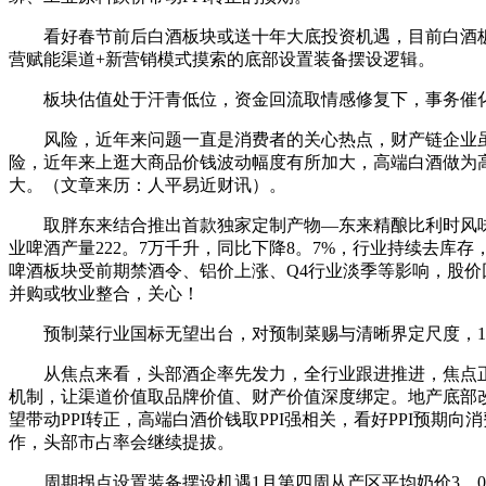
看好春节前后白酒板块或送十年大底投资机遇，目前白酒板块
营赋能渠道+新营销模式摸索的底部设置装备摆设逻辑。
板块估值处于汗青低位，资金回流取情感修复下，事务催化
风险，近年来问题一直是消费者的关心热点，财产链企业虽
险，近年来上逛大商品价钱波动幅度有所加大，高端白酒做为
大。（文章来历：人平易近财讯）。
取胖东来结合推出首款独家定制产物—东来精酿比利时风味白啤
业啤酒产量222。7万千升，同比下降8。7%，行业持续去库存
啤酒板块受前期禁酒令、铝价上涨、Q4行业淡季等影响，股价
并购或牧业整合，关心！
预制菜行业国标无望出台，对预制菜赐与清晰界定尺度，1月
从焦点来看，头部酒企率先发力，全行业跟进推进，焦点正
机制，让渠道价值取品牌价值、财产价值深度绑定。地产底部改
望带动PPI转正，高端白酒价钱取PPI强相关，看好PPI预
作，头部市占率会继续提拔。
周期拐点设置装备摆设机遇1月第四周从产区平均奶价3。04