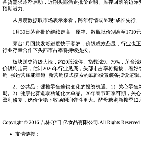
备货需求逐渐启动，近期头部酒企批价企稳、库存回落的边际
预期潜力。
从月度数据取市场表示来看，跨年行情或呈现“成长先行、白
1月30日茅台批价继续走高，原箱、散瓶批价别离至1710元
茅台1月回款发货进度快于客岁，价钱成效凸显，行业也正跟进
行业存量合作下头部市占率将持续提拔。
板块送史诗级大涨，约20股涨停、指数涨9。79%，茅台涨8
价钱均走高，估计2026年行业见底，头部市占率将提拔，看
销+强运营赋能渠道+新营销模式摸索的底部设置装备摆设逻辑
2、公共品：强推零售连锁变化的投资机遇。1）关心零售新
期。2）健康化赛道取功能化大单品。26年春节旺季可期，关
盈利修复，奶价企稳下牧场利润弹性更大。酵母糖蜜新榨季12
Copyright © 2016 吉林QY千亿食品有限公司.All Rights Reserved
友情链接：