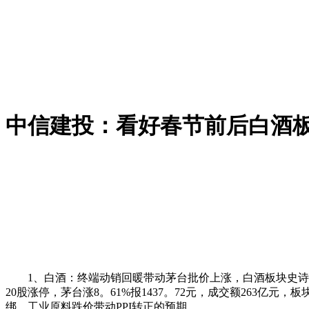
中信建投：看好春节前后白酒
1、白酒：终端动销回暖带动茅台批价上涨，白酒板块史诗级
20股涨停，茅台涨8。61%报1437。72元，成交额263
绑、工业原料跌价带动PPI转正的预期。