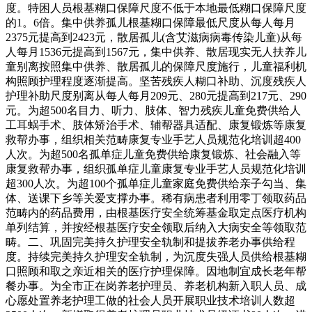
度。特困人员根基糊口保障尺度不低于本地最低糊口保障尺度
的1。6倍。集中供养孤儿根基糊口保障最低尺度从每人每月
2375元提高到2423元，散居孤儿(含艾滋病病毒传染儿童)从每
人每月1536元提高到1567元，集中供养、散居现实无人扶养儿
童别离按照集中供养、散居孤儿的保障尺度施行，儿童福利机
构照顾护理程度逐渐提高。坚苦残疾人糊口补助、沉度残疾人
护理补助尺度别离从每人每月209元、280元提高到217元、290
元。为超500名目力、听力、肢体、智力残疾儿童免费供给人
工耳蜗手术、肢体矫治手术、辅帮器具适配、康复锻炼等康复
救帮办事，组织相关范畴康复专业手艺人员规范化培训超400
人次。为超500名孤单症儿童免费供给康复锻炼、社会融入等
康复救帮办事，组织孤单症儿童康复专业手艺人员规范化培训
超300人次。为超100个孤单症儿童家庭免费供给亲子勾当、集
体、送课下乡等关爱支撑办事。稀有病患者利用零丁领取药品
范畴内的药品费用，由根基医疗安全统筹基金取定点医疗机构
单列结算，并按经根基医疗安全领取后纳入大病安全等领取范
畴。二、巩固完美持久护理安全轨制和提拔养老办事供给程
度。持续完美持久护理安全轨制，为沉度失强人员供给根基糊
口照顾和取之亲近相关的医疗护理保障。因地制宜成长老年帮
餐办事。为全市正在岗养老护理员、养老机构新入职人员、成
心愿处置养老护理工做的社会人员开展职业技术培训人数超