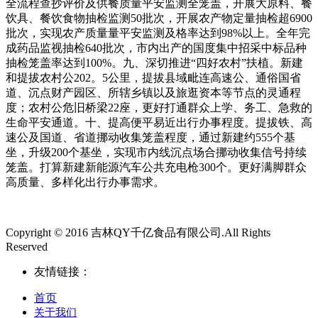
全流程查抄评价及供餐质量平安监测全笼盖，开展大原料、餐
饮具、餐饮食物抽检监测50批次，开展农产物定量抽检超6900
批次，实现农产质量量平安监测及格率达到98%以上。全年完
成药品监视抽检640批次，市内出产的国度集中招采中标品种
抽检笼盖率达到100%。九、深切推进“四好农村”扶植。新建
和提拔农村公202。5公里，提拔县域毗连高速公、通俗国省
道、沉点财产园区、所辖乡镇以及旅逛资本等节点的灵通程
度；农村公危旧桥梁22座，更好打通群众上学、务工、急救的
生命平安通道。十、提高便平易近出行办事程度。提拔铁、高
速公及国道、省道挪动收集笼盖程度，通过新建约555个基
坐，升级200个基坐，实现市内线沉点场合挪动收集信号持续
笼盖。打算新建新能源汽车公共充电枪300个。更好满脚群众
高质量、多样化出行办事需求。
Copyright © 2016 吉林QY千亿食品有限公司.All Rights
Reserved
友情链接：
首页
关于我们