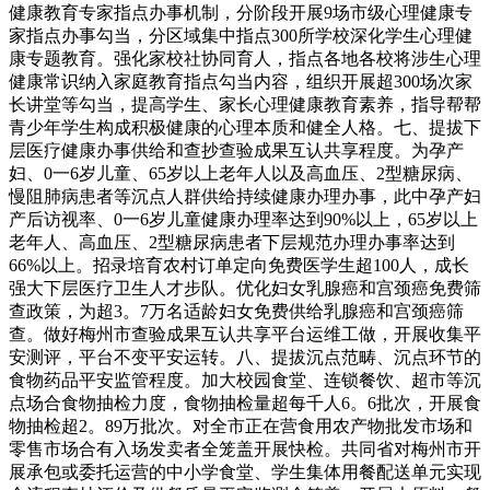
健康教育专家指点办事机制，分阶段开展9场市级心理健康专
家指点办事勾当，分区域集中指点300所学校深化学生心理健
康专题教育。强化家校社协同育人，指点各地各校将涉生心理
健康常识纳入家庭教育指点勾当内容，组织开展超300场次家
长讲堂等勾当，提高学生、家长心理健康教育素养，指导帮帮
青少年学生构成积极健康的心理本质和健全人格。七、提拔下
层医疗健康办事供给和查抄查验成果互认共享程度。为孕产
妇、0一6岁儿童、65岁以上老年人以及高血压、2型糖尿病、
慢阻肺病患者等沉点人群供给持续健康办理办事，此中孕产妇
产后访视率、0一6岁儿童健康办理率达到90%以上，65岁以上
老年人、高血压、2型糖尿病患者下层规范办理办事率达到
66%以上。招录培育农村订单定向免费医学生超100人，成长
强大下层医疗卫生人才步队。优化妇女乳腺癌和宫颈癌免费筛
查政策，为超3。7万名适龄妇女免费供给乳腺癌和宫颈癌筛
查。做好梅州市查验成果互认共享平台运维工做，开展收集平
安测评，平台不变平安运转。八、提拔沉点范畴、沉点环节的
食物药品平安监管程度。加大校园食堂、连锁餐饮、超市等沉
点场合食物抽检力度，食物抽检量超每千人6。6批次，开展食
物抽检超2。89万批次。对全市正在营食用农产物批发市场和
零售市场合有入场发卖者全笼盖开展快检。共同省对梅州市开
展承包或委托运营的中小学食堂、学生集体用餐配送单元实现