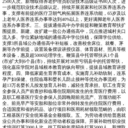
2500人次。新增取得养老护理员职业技术品级证书80人次，进
一步规范职业技术品级认定。持续开展居家和社区医养连系办
事，支撑有前提的医疗卫朝气构拓展医养连系功能，65岁及以
上老年人医养连系办事率达到40%以上，更好满脚老年人医养
连系办事需求。三、提拔通俗高中办学前提和鞭策教育帮扶扩
围提质。新建、改扩建一批公办通俗高中，沉点推进城村夫口
流入多、学位紧缺地域的通俗高中学位扶植，保障学位供给。
支撑3所县域公办通俗高中补短板，改善校舍床位、就餐、茅
厕等办学前提，设置装备摆设讲授仪器、体育器材、照具等根
本设备，惠及超5000论理学生。鞭策县中托管帮扶从1个县
(市)扩大到6个县(市)，持续开展对38所亏弱县中的托管帮扶，
强化嘉应学院对县域根本教育的纵向帮扶，提拔县域教育讲授
程度。四、降低家庭生育养育成本。实施育儿补助轨制，连系
孕产妇保健、住院临蓐和婴长儿防止接种等优化办事流程，为
超13万名婴长儿按发放育儿补助，减轻生育承担。职工生育安
全参保人员产前查抄和临蓐住院期间发生的生育医疗费用，以
及职工根基医疗安全参保人员因晚期前兆流产、宫颈功能不
全、前兆早产等安胎和胎位非常外倒转发生的住院医疗费用，
合适国度和省的药品、诊疗项目和医用耗材领取范畴的，由职
工根基医疗安全统筹基金全额领取。五、为劳动者供给普惠就
业公共办事和强化新业态劳动者权益保障。开展补助性职业技
术培训打算7000人次，技工院校年度招生打算5000人，新增取