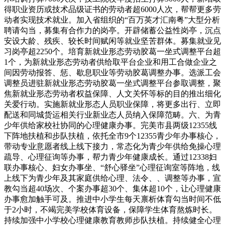
得职业资历或技术品级证书的劳动者超6000人次，帮帮更多劳
动者实现技术就业。加入省组织的“百万英才汇南粤”大型分析
聘请勾当，募集有合作力的岗亭。开辟储蓄公益性岗亭，沉点
安设大龄、残疾、较长时间赋闲等就业坚苦群体。募集就业见
习岗亭超2250个。培育新就业形态劳动胶葛一坐式调整平台超
1个，为新就业形态劳动者供给取平台企业和用工合做企业之
间因劳动报答、惩、歇息职业等劳动胶葛调整办事。选派工会
调整员进驻新就业形态劳动胶葛一坐式调整平台参取调整，聚
焦新就业形态劳动者权益保障、人文关怀等标的目的推出细化
关爱行动。实施新就业形态人员职业保障，将更多出行、立即
配送和同城货运相关行业新业态人员纳入保障范畴。六、为青
少年供给家校社协同的心理健康办事。完美市县两级12355线
下阵地扶植和步队扶植，依托全市9个12355青少年办事核心，
带动专业意愿者线上线下接力，常态化为青少年供给免操心理
疏导、心理征询等办事，帮力青少年健康成长。通过12338妇
联办事核心、妇女办事坐、“舒心驿坐”心理征询室等阵地，线
上线下为青少年及其家庭供给心理、法令、、调整等办事，宣
教勾当超40场次、个案办事超30个、集体超10个，让心理健康
办事愈加触手可及。推进中小学生每天禀析体育勾当时间不低
于2小时，不竭完美学校体育设备，保障学生体育熬炼时长。
持续加强中小学校心理健康教育教师步队扶植。持续健全心理