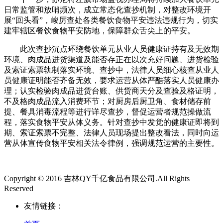
日常监管和放哨频次，成立常态化查抄机制，对整改环境开
展“回头看”，峻厉查处各类餐饮食物平安违法违规行为，切实
建牢辖区餐饮食物平安防地，保障群众舌尖上的平安。
此次查抄沉点环绕餐饮单元从业人员健康证持有及无效期
环境、肉成品进货渠道及能否存正在以次充好问题、进货检验
及索证索票轨制落实环境、查抄中，法律人员细心核查从业人
员健康证明能否齐备无效，要求运营从体严酷落实人员健康办
理；认实检验肉成品进货台账、供货商天分及查验及格证明，
不及格肉成品流入消费环节；对厨房后厨卫角、食材储存前
提、餐具消毒流程等进行详尽查抄，督促运营者规范操做流
程，落实食物平安从体义务。针对查抄中发觉的健康证即将到
期、索证索票不完整、法律人员现场提出整改看法，同时向运
营从体宣传食物平安相关法令律例，强调规范运营的主要性。
Copyright © 2016 吉林QY千亿食品有限公司.All Rights
Reserved
友情链接：