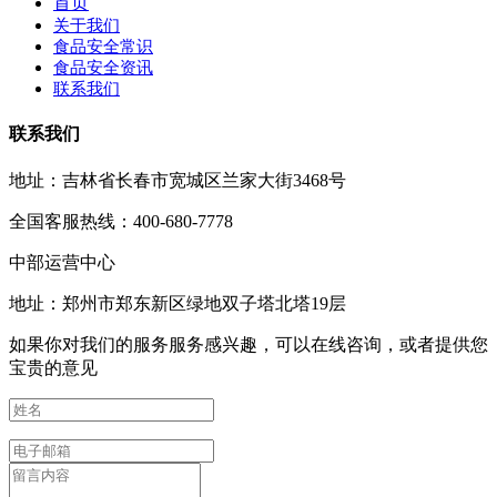
首页
关于我们
食品安全常识
食品安全资讯
联系我们
联系我们
地址：吉林省长春市宽城区兰家大街3468号
全国客服热线：400-680-7778
中部运营中心
地址：郑州市郑东新区绿地双子塔北塔19层
如果你对我们的服务服务感兴趣，可以在线咨询，或者提供您
宝贵的意见