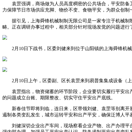
袁罡强调，商场做为人员高度稠密的公共场合，平安防备工
力保障节日市场供应充脚、物价不变、食物平安，为群众创制
据引见，上海舜锋机械制制无限公司是一家专注于机械制制
畴。正在调研办事过程中，相关部分针对现场发觉的问题进行
2月10日下战书，区委刘健来到位于山阳镇的上海舜锋机械
2月10日上午，区委副、区长袁罡来到易普集集成设备（上
袁罡指出，物资储蓄的环节阶段，企业要切实履行平安出产
的问题成立台账、期限整改、切实守住平安出产底线。
新春佳节即将到临，连日来，区带领刘健、袁罡等别离开展2
遏制各类变乱发生，城市运转平安和出产平安，确保泛博人平
刘健深切企业出产车间，现场察看企业产物、出产办理平台
强内部办理，加强员工平安出产认识，防备遏制平安出产变乱