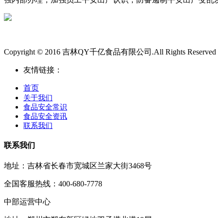
Copyright © 2016 吉林QY千亿食品有限公司.All Rights Reserved
友情链接：
首页
关于我们
食品安全常识
食品安全资讯
联系我们
联系我们
地址：吉林省长春市宽城区兰家大街3468号
全国客服热线：400-680-7778
中部运营中心