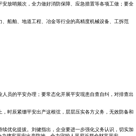
安放哨频次，全力做好消防保障、应急措置等各项工做；要全
、船舶、地道工程、冶金等行业的高精度机械设备、工拆范
人员的平安办理；要常态化开展平安现患自查自纠，对排查出
上，时辰紧绷平安出产这根弦，层层压实各方义务，无效防备和
续优化提拔。刘健指出，企业要进一步强化义务认识，切实加
全力建牢平安出产防地，全力守护人平易近群命财富平安。