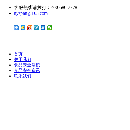
客服热线请拨打：400-680-7778
hysphn@163.com
首页
关于我们
食品安全常识
食品安全资讯
联系我们