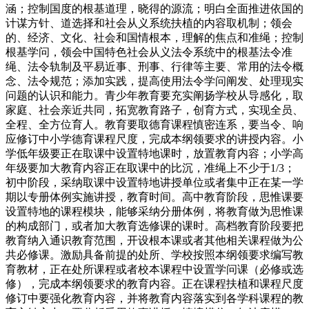
涵；控制国度的根基道理，晓得的源流；明白全面推进依国的
计谋方针、道选择和社会从义系统扶植的内容取机制；领会
的、经济、文化、社会和国情根本，理解的焦点和准绳；控制
根基学问，领会中国特色社会从义法令系统中的根基法令准
绳、法令轨制及平易近事、刑事、行律等主要、常用的法令概
念、法令规范；添加实践，提高使用法令学问阐发、处理现实
问题的认识和能力。青少年教育要充实阐扬学校从导感化，取
家庭、社会亲近共同，拓宽教育路子，创育方式，实现全员、
全程、全方位育人。教育要取德育课程慎密连系，要当令、响
应修订中小学德育课程尺度，完成本纲领要求的讲授内容。小
学低年级要正在取课中设置特地课时，放置教育内容；小学高
年级要加大教育内容正在取课中的比沉，准绳上不少于1/3；
初中阶段，采纳取课中设置特地讲授单位或者集中正在某一学
期以专册体例实施讲授，教育时间。高中教育阶段，思惟课要
设置特地的课程模块，能够采纳分册体例，将教育做为思惟课
的构成部门，或者加大教育选修课的课时。高档教育阶段要把
教育纳入通识教育范围，开设根本课或者其他相关课程做为公
共必修课。激励具备前提的处所、学校按照本纲领要求编写教
育教材，正在处所课程或者校本课程中设置学问课（必修或选
修），完成本纲领要求的教育内容。正在课程扶植和课程尺度
修订中要强化教育内容，并将教育内容落实到各学科课程的教