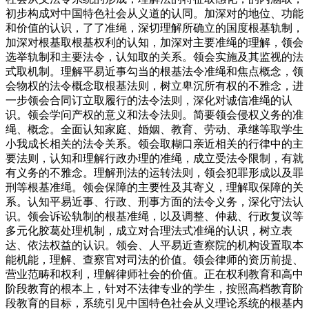
初步构成对中国特色社会从义道的认同。加深对的地位、功能
和价值的认识，了了准绳，深切理解所确立的国度根基轨制，
加深对根基取根基权利的认知，加深对主要准绳的理解，领会
选举轨制和主要法令，认知取的关系。领会实施及其监视的法
式取机制。理解平易近事勾当的根基法令准绳和焦点概念，领
会物权的法令概念取根基法则，树立卑沉所有权的不雅念，进
一步领会合同订立取履行的法令法则，深化对诚信准绳的认
识。领会学问产权的意义和法令法则。简要领会侵权义务的准
绳、概念。全面认知家庭、婚姻、教育、劳动、承继等取学生
小我成长相关的法令关系。领会取糊口亲近相关的行律中的主
要法则，认知和理解行政办理的准绳，成立受法令限制，有就
有义务的不雅念。理解刑法的运转法则，领会犯罪形成以及罪
刑等根基准绳。领会保障的主要性及其寄义，理解取保障的关
系。认知平易近事、行政、刑事方面的法令义务，深化守法认
识。领会诉讼轨制的根基准绳，以及调整、仲裁、行政复议等
多元化胶葛处理机制，成立对合理法式准绳的认识，树立表
达、依法权益的认识。领会、人平易近查察院的机构设置取本
能机能，理解、查察官对司法的价值。领会律师的资历前提、
营业范畴和权利，理解律师社会的价值。正在权利教育和高中
阶段教育的根本上，针对不法律专业的学生，按照高档教育阶
段教育的目标，系统引见中国特色社会从义理论系统的根基内