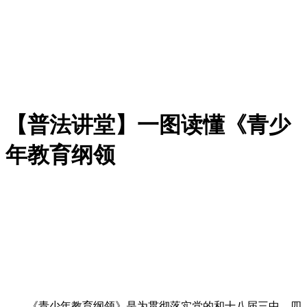
【普法讲堂】一图读懂《青少
年教育纲领
《青少年教育纲领》是为贯彻落实党的和十八届三中、四