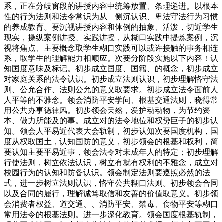
系，正在分歧窗段的讲授内容中统筹放置、条理递进。以根本
性的行为法则和法令常识为从，侧沉认识、卑法守法行为习惯
的养成教育。要沉视讲授内容和体例的抽象、活泼，切近学生
现实，操纵案例讲授、实践讲授，从糊口实践中提炼案例，沉
视将焦点、主要概念取学生糊口实践可以或许接触的事务相连
系，取学生的理解能力相顺应。次要分阶段实施以下内容！认
知国度意味及标记。初步成立国度、国籍、的概念，初步成立
对家庭关系的法令认识。初步成立法则认识，初步理解恪守法
则、公允合作、法则公允的意义取要求。初步成立法令面前人
人平等的不雅念。领会消防平安学问、根基交通法则，晓得常
用公共办事德律风。初步领会天然，爱护动动物，为节约资
本、做力所能及的事。成立对的法令地位和权势巨子的初步认
知。领会人平易近代表大会轨制，初步认知次要国度机构，国
度从权取国土，认知国防的意义，初步领会的根基和权利，简
要认知主要平易近事，领会法令对未成年人的特定；初步理解
行使法则，树立依法认识，树立有就有权利的不雅念，成立对
校园行为的认知和防备认识。领会制定法则要遵照必然的法
式，进一步树立法则认识，恪守公共糊口法则。初步领会合同
以及合同的履行，理解诚笃取信和友善的价值取意义。初步领
会消费者权益、道交通、、消防平安、禁毒、食物平安等糊口
常用法令的根基法则。进一步深化教育。领会国度根基轨制，