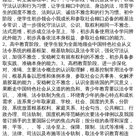
守法认识和行为习惯，让学生糊口中的法、身边的法，培育学
生的国度不雅念、法则认识、诚信不雅念和的行为习惯。初中
阶段，使学生初步领会小我成长和参取社会糊口必备的根基法
令常识，进一步强化守法认识、公识、取权利相同一不雅念、
法式思维，初步成立法令至上、等，初步具备使用法令学问辨
此外能力，初步具备依法本身权益、参取社会糊口的能力。
2。高中教育阶段。使学生较为全面地领会中国特色社会从义
法令系统的根基框架、根基轨制以及法令常识，强化守法认
识，加强不雅念，安稳树立有就有权利的不雅念，初步具备参
取实践、准确本身的能力。3。高档教育阶段。进一步深化
对、准绳、主要法令概念的认识取理解，根基控制常用法令学
问，根基具备以思维和体例本身、参取社会公共事务、化解矛
盾胶葛的能力，安稳树立不雅念，认识全面依国的严沉意义，
果断走中国特色社会从义道的抱负和。青少年教育要以法令常
识、、准绳、法令轨制为焦点，环绕青少年的身心特点和成长
需求，连系青少年取家庭、学校、社会、国度的关系，分阶
段、系统放置根基权利、家庭关系、社会勾当、公共糊口、行
政办理、司法轨制、国度机构等范畴的次要法令律例以及我国
签订插手的主要国际公约的焦点内容；按分歧的条理和深度，
将、平等、、、等，法令至上、保障、限制、法式等准绳，立
法、法律、司法以及布施等法令轨制，取法令常识教育相连