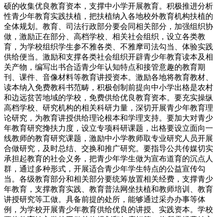
硕的收集优良教育资本，支撑中小学开展教育。积极推进分析
性青少年教育实践扶植，把扶植纳入各地校外教育机构扶植的
全体规划。教育、司法行政部分要会同相关部分，加强组织协
做，激励正在部分、高档学校、相关社会组织，设立各类教
育，为学校组织学生参不雅各类、不雅摩司法勾当、体验实践
供给便当。激励和支撑各类社会组织开辟青少年教育读本及相
关产物，编写出书合适青少年认知特点和接管意趣的教育期
刊、课件、音像材料等教育讲授资本。激励各地将教育教材、
读本纳入免费教科书范畴，积极创制前提向中小学出格是农村
和边远贫苦地域的学校，免费供给优良教育资本。要充实操纵
高档学校、研究机构的相关科研力量，深切开展青少年教育理
论研究，为教育讲授供给理论根本和学理支持。要加大对青少
年教育研究搀扶力度，设立专项科研课题，出格要设立面向一
线教师的教育研究课题，激励中小学教师取专业研究人员开展
合做研究，及时总结、交换和推广研究。要指导公共传媒切实
承担起教育的社会义务，把青少年学生做为宣布道育的沉点人
群，通过多种形式，开展适合青少年学生特点的公益宣传勾
当。各级教育部分和相关部分要统筹放置相关经费，支撑青少
年教育，支撑教育实践、教育普法网坐扶植和教师培训、教育
讲授研究等工做。具备前提的处所，能够通过采办办事等体
例，为学校开展青少年教育供给优良的讲授、实践资本。学校