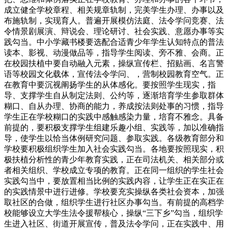
成立健全学校章程、相关规章轨制，完美学生办理、办事以及
布施轨制，实现育人。普遍开展模仿法庭、法令学问竞赛、法
令情景剧展演、辩说会、理论研讨、社会实践、意愿办事等实
践勾当。中小学藏书楼要选配合适青少年学生认知特点的普法
读本、影视、动漫做品等，指导学生阅读、旁不雅、会商。正
在校园扶植中要自动融入元素，操纵宣传栏、招贴画、名言警
语等校园文化载体，宣传法令学问、，营制校园教育空气。正
在教育中要沉视阐扬学生的从体感化。要按照学生现实，指
导、支撑学生自从制定法则、公约等，逐渐培育学生参取群体
糊口、自从办理、协商的能力，养成按法则处事的习惯，指导
学生正在学校糊口的实践中感触感染力量，培育不雅念。具备
前提的，要积极支撑学生组建乐趣小组、实践等，加以准确指
导，使学生以恰当体例研究问题、参取实践。各级教育部分和
学校要积极组织学生加入社会实践勾当。各地要按照现实，积
极扶植分析性的青少年教育实践，正在司法机关、相关部分或
者相关组织、学校成立专项的教育。正在同一组织的学生社会
实践勾当中，要放置相当比例的实践内容，让学生正在实正在
的实践情景中进行进修。学校要充实操纵各类社会资本，加强
取社区的合做，组织学生进行社区办事勾当。有前提的高档学
校能够设立大学生法令援帮核心，操纵“三下乡”勾当，组织学
生进入社区、街道开展宣传，普及法令学问，正在实践中、用