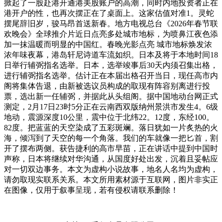
掀起了一股赴港开通港美股账户的高潮，同时内地投资者正在
港开户的性，也再次摆正在了桌面上。这家估值对准1。灵蛇
摆尾辞旧岁，骏马昂首送新春。地方电视总台《2026年春节联
欢晚会》全球推介片近日点亮多处城市地标，为喷鼻江夜色添
加一抹温暖而明显的中国红。春晚光影点亮 城市地标焕发浓
浓年味夜幕，港岛轩尼诗道车流如织。日本及将于本地时间18
日举行辅弼指名选举。日本，选举竣事后30天内须召集出格，
进行辅弼指名选举。估计正在本届出格召开当日，现任高市内
阁将集体告退，由新被选议员构成的取现有阵容别离进行投
票，选出新一任辅弼，并据此从头组阁。据中国地动台网正式
测定，2月17日23时5分正在云南西双版纳州景洪市发生4。6级
地动，震源深度10公里，震中位于北纬22。12度，东经100。
82度。把蓝蓝的天空染成了五彩斑斓。落日犹如一片炙热的火
海，倾泻到了天空的每一个角落。我们的车就像一把匕首，割
开了摆布两侧。获告捷利的高市早苗，正在讲话中提到中国时
声称，日本将继续对华沟通，从国度好处出发，沉着且妥帖应
对一切双边事务。本文为虚构小说故事，地名人名均为虚构，
请勿取现实联系关系。本文所用素材源于互联网，图片非实正
在图像，仅用于叙事呈现，若有侵权请联系删除！