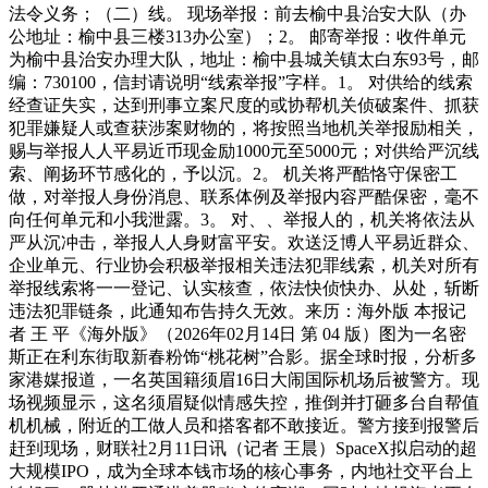
法令义务；（二）线。 现场举报：前去榆中县治安大队（办
公地址：榆中县三楼313办公室）；2。 邮寄举报：收件单元
为榆中县治安办理大队，地址：榆中县城关镇太白东93号，邮
编：730100，信封请说明“线索举报”字样。1。 对供给的线索
经查证失实，达到刑事立案尺度的或协帮机关侦破案件、抓获
犯罪嫌疑人或查获涉案财物的，将按照当地机关举报励相关，
赐与举报人人平易近币现金励1000元至5000元；对供给严沉线
索、阐扬环节感化的，予以沉。2。 机关将严酷恪守保密工
做，对举报人身份消息、联系体例及举报内容严酷保密，毫不
向任何单元和小我泄露。3。 对、、举报人的，机关将依法从
严从沉冲击，举报人人身财富平安。欢送泛博人平易近群众、
企业单元、行业协会积极举报相关违法犯罪线索，机关对所有
举报线索将一一登记、认实核查，依法快侦快办、从处，斩断
违法犯罪链条，此通知布告持久无效。来历：海外版 本报记
者 王 平《海外版》（2026年02月14日 第 04 版）图为一名密
斯正在利东街取新春粉饰“桃花树”合影。据全球时报，分析多
家港媒报道，一名英国籍须眉16日大闹国际机场后被警方。现
场视频显示，这名须眉疑似情感失控，推倒并打砸多台自帮值
机机械，附近的工做人员和搭客都不敢接近。警方接到报警后
赶到现场，财联社2月11日讯（记者 王晨）SpaceX拟启动的超
大规模IPO，成为全球本钱市场的核心事务，内地社交平台上