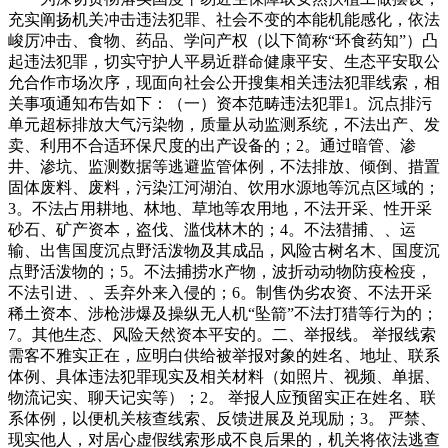
充实阐扬机关冲击违法犯罪、社会不变的本能机能感化，依法
峻厉冲击、食物、药品、学问产权（以下简称“环食药知”）凸
起违法犯罪，切实守护人平易近群命健康平安、生态平安取公
允合作市场次序，现面向社会公开搜集相关违法犯罪线索，相
关事项通知布告如下：（一）资本范畴违法犯罪1。沉点排污
单元超标排放大气污染物，质量从动监测系统，不法出产、发
卖、利用不合适环保尺度的出产设备的；2。通过暗管、渗
井、渗坑、监测数据等逃避监管体例，不法排放、倾倒、措置
固体废料、废料，污染江河湖泊、饮用水源地等沉点区域的；
3。不法占用耕地、林地、草地等农用地，不法开采、性开采
砂石、矿产资本，盗伐、滥伐林木的；4。不法猎捕、、运
输、出售国度沉点野活泼物及其成品，风险古树名木、国度沉
点野活泼物的；5。不法捕捞水产物，波折动动物防疫检疫，
不法引进、、丢弃外来入侵的；6。制售伪劣农资、不法开采
稀土资本、涉枪涉爆及操纵无人机“坠箭”不法打猎等行为的；
7。其他生态、风险天然资本平安的。二、举报线。 举报线索
需客不雅实正在，应明白供给被举报对象的姓名、地址、联系
体例、具体违法犯罪现实及相关材料（如照片、视频、单据、
物流记实、聊天记实等）；2。 举报人应预留实正在姓名、联
系体例，以便机关核查线索、反馈进展及兑现励；3。 严禁、
现实他人，对居心虚假线索形成不良后果的，机关将依法逃查