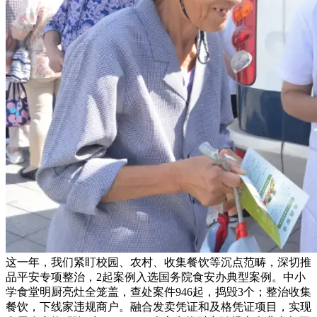
这一年，我们紧盯校园、农村、收集餐饮等沉点范畴，深切推
品平安专项整治，2起案例入选国务院食安办典型案例。中小
学食堂明厨亮灶全笼盖，查处案件946起，捣毁3个；整治收集
餐饮，下线家违规商户。融合发卖凭证和及格凭证项目，实现