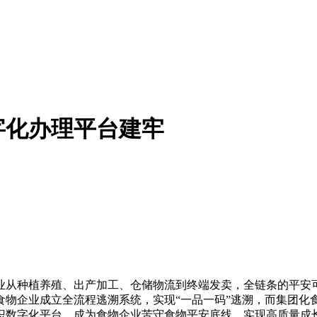
字化办理平台建牢
种植养殖、出产加工、仓储物流到终端发卖，全链条的平安可
食物企业成立全流程逃溯系统，实现“一品一码”逃溯，而集团化
识数字化平台，成为食物企业苦守食物平安底线、实现高质量成