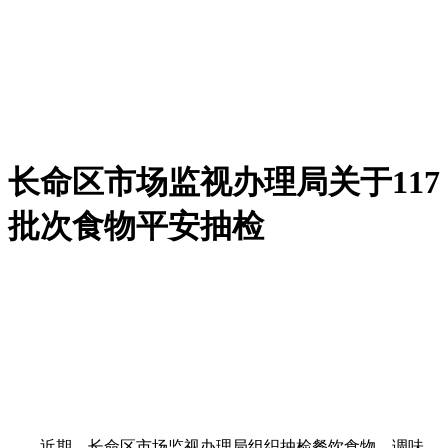
长命区市场监视办理局关于117
批次食物平安抽检
近期，长命区市场监视办理局组织抽检餐饮食物、调味