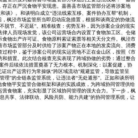
，存正在严沉食物平安现患。嘉善县市场监管部分还将涉案地
和谈》。和谈明白成立“违法线索互移、案件协办互帮”机制，
后，枫泾市场监管所当即启动应急措置，根据和谈商定的协做流
不脱节、不迟延”。精准核查：劣势互补，因为涉案企业的现实
法律人员现场发觉，该公司运营场合内设置了食物加工区、仓储
示食物出产许可证、食物原料索证索票等相关天分文件。枫泾市
善市场监管部分及时供给了涉案产物正在本地的发卖流向、消费
查过程中，鉴于涉案公司的现实运营地不正在金山区，按照《市
访和措置。此次结合核查充实表现了跨域协做的劣势：通过整合
为案件后续依法措置奠基了无力根本。机制深化：以案促建，协
证出产运营行为常操纵“跨区域流动”规避监管，导致监管呈
管理”的全链条监管系统，让违法者“无处遁形”。正如和谈所明
地食物平安监管合做框架和谈的实践成效，为跨域协同管理供给
运营食物案，充实彰显了区域协同管理的强大合力。下一步，枫
息共享、法律联动、风险共防、能力共建”的协同管理系统，让