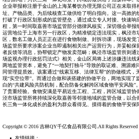
企业举报称注册于金山的上海某餐饮办理无限公司正在未取得
址、产物品类、为后续核查工做供给了明白指向。这一高效的线
打破了行政区划形成的监管壁垒，通过成立专人对接、快速响
程，第一时间取嘉善市场监管部分德律风核实，深切领会举报
运营地位于上海市另一行政区，为精准锁定违法现实，枫泾市
区，数名工做人员正正在进行食物制做、封拆功课，现场发觉
场监管所要求涉案企业当即遏制相关出产运营行为，并妥帖保
者反馈等消息，协帮锁定产物发卖范畴；枫泾市场监管所则通
场监视办理行政惩罚法式》相关，金山区局将上述涉嫌违法线
两地监管资本，避免了“一地契打独斗”导致的取证难、溯源难
同管理提质效。该案通过“线索互移、法律互帮”的协做模式，
现“实空位带”。而通过合做和谈搭建的协做平台，两地实现了
白的“共建风险共防机制，配合防备化解跨区域食物平安风险
了贵重经验。食物安满是平易近生工程、工程，跨区域监管协
泾市场监管所将持续深化取嘉善等邻接地域的监管合做，以合
长三角一体化成长的盈利为群众看得见、摸得着的食物平安保
Copyright © 2016 吉林QY千亿食品有限公司.All Rights Reserved
友情链接：