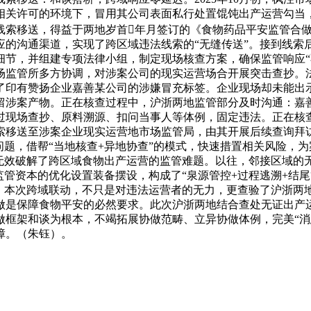
相关许可的环境下，冒用其公司表面私行处置馄饨出产运营勾当
索移送，得益于两地岁首年月签订的《食物药品平安监管合做
应的沟通渠道，实现了跨区域违法线索的“无缝传送”。接到线索
细节，并组建专项法律小组，制定现场核查方案，确保监管响应“
场监管所多方协调，对涉案公司的现实运营场合开展突击查抄。
了印有赞扬企业嘉善某公司的涉嫌冒充标签。企业现场却未能出
留涉案产物。正在核查过程中，沪浙两地监管部分及时沟通：嘉
过现场查抄、原料溯源、扣问当事人等体例，固定违法。正在核
索移送至涉案企业现实运营地市场监管局，由其开展后续查询拜
问题，借帮“当地核查+异地协查”的模式，快速措置相关风险，
无效破解了跨区域食物出产运营的监管难题。以往，邻接区域的无
监管资本的优化设置装备摆设，构成了“泉源管控+过程逃溯+结尾
”。本次跨域联动，不只是对违法运营者的无力，更查验了沪浙两
做是保障食物平安的必然要求。此次沪浙两地结合查处无证出产
做框架和谈为根本，不竭拓展协做范畴、立异协做体例，完美“消
障。（朱钰）。