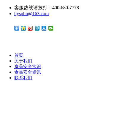
客服热线请拨打：400-680-7778
hysphn@163.com
首页
关于我们
食品安全常识
食品安全资讯
联系我们