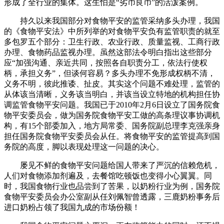
形成了全行业的集体。这生怕是“劣币良币”的活泼案例。
持久以来我国部分对食物平安的监管采纳多头办理，我国
的《食物平安法》中所列举的对食物平安负有监管职责的就至
多包罗五个部分：卫生行政、农业行政、质量监视、工商行政
办理、食物药品监视办理。虽然这部法令明白指出这些部分
应“加强沟通、亲近共同，按照各自职责分工，依法行使权
柄，承担义务”，但谈何容易？多头办理不免形成权柄不清，
义务不明，彼此推诿、扯皮。其实这个问题不难处理，监管的
从体该当清晰，义务该当明白，并该当设立特地的机构担任协
调监管食物平安问题。我国已于2010年2月6日设立了国务院食
物平安委员会，做为国务院食物平安工做的高条理议事协调机
构，有15个部委加入，地方局常委、国务院副总理李克强亲身
担任国务院食物平安委员会从任。将食物平安的监管提高到国
务院的高度，脚以表现处理这一问题的决心。
屡见不鲜的食物平安问题给国人带来了严沉的信赖危机，
人们对食物添加剂遍及，去餐馆吃顿饭也变得小心翼翼。同
时，我国食物行业也品尝到了苦果，以奶粉行业为例，国务院
食物平安委员会办公室副从任刘佩智曾透露，三鹿奶粉事务后
进口奶粉占领了我国九成的市场份额！