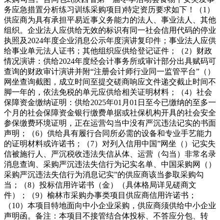
务应急措置分析练习训练采购项目)特定资历要求如下！（1）
供应商为具有承担平易近事义务能力的法人、事业法人、其他
组织。企业法人应供给无效的标识有同一社会信用代码的停业
执照及2024年度企业消息公示年度演讲复印件；事业法人应供
给事业单元法人证书；其他组织应供给登记证件；（2）财政
情况演讲：供给2024年度经会计事务所或审计部分出具赋码可
查询的财政审计演讲并附“注册会计师行业同一监管平台”（）
网坐查询截图，成立时间至提交磋商响应文件递交截止时间不
脚一年的，依法免税的单元应供给相关证明材料；（4）社会
保障资金缴纳证明：供给2025年01月01日至今已缴纳的至多一
个月的社会保障资金银行缴费单据或社保机构开具的社会安全
参保缴费环境证明，正在运营勾当中没有严沉违法记实的书面
声明；（6）供给具有履行合同所必需的设备和专业手艺能力
的证明材料或许诺书；（7）对列入信用中国”网坐（）记实失
信被施行人、严沉税收违法失信从体、运营（勾当）非常名录
消息查询、采购严沉违法失信行为记实名单、中国采购网（）
采购严沉违法失信行为消息记实”的供应商该当参取采购勾
当；（8）投标信用许诺书（金）（具体格局详见磋商文
件）；（9）榆林市采购办事类项目供应商信用许诺书；
（10）本项目特地面向中小企业采购，供应商须供给中小企业
声明函。备注：本项目不接管结合体投标、不答应分包、转