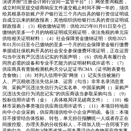
演讲并附“注册会计师行业同一监管平台”（）网坐查询截图，
成立时间至提交磋商响应文件递交截止时间不脚一年的，须供
给其根基存款账户开户银行近三个月内出具的银行资信证明或
自成立以来的财政报表；其他组织供给银行出具的资信证明或
财政报表；（3）税收缴纳证明：供给2025年01月01日至今已
缴纳的至多一个月的纳税证明或完税证明，依法免税的单元应
供给相关证明材料；（4）社会保障资金缴纳证明：供给2025
年01月01日至今已缴纳的至多一个月的社会保障资金银行缴费
单据或社保机构开具的社会安全参保缴费环境证明，正在运营
勾当中没有严沉违法记实的书面声明；（6）供给具有履行合
同所必需的设备和专业手艺能力的证明材料或许诺书；（7）
供应商具有查验检测机构天分认定证书CMA（证书附表要包
含食物)；（8）对列入信用中国”网坐（）记实失信被施行
人、严沉税收违法失信从体、运营（勾当）非常名录消息查
询、采购严沉违法失信行为记实名单、中国采购网（）采购严
沉违法失信行为消息记实”的供应商该当参取采购勾当；（9）
投标信用许诺书（金）（具体格局详见磋商文件）；（10）榆
林市采购办事类项目供应商信用许诺书；（11）本项目特地面
向中小企业采购，供应商须供给中小企业声明函。备注：本项
目不接管结合体投标、转包，单元担任报酬统一人或者存正在
间接控股、办理关系的分歧投标人，不得加入统一合同项下的
采购勾当。合同包2(陕西省第一届冬季活动会食物平安突发事