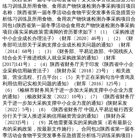
练习训练及所用食物、食用农产物快速检测办事采购项目项目
名称：陕西省第一届冬季活动会食物平安突发事务应急措置分
析练习训练及所用食物、食用农产物快速检测办事采购项目合
同包1(陕西省第一届冬季活动会食用农产物快速检测办事采购
项目)落实采购政策需满脚的资历要求如下！（1）《采购推进
中小企业成长办理法子》（财库〔2020〕46号）；（2）《财
务部司法部关于采购支撑企业成长相关问题的通知》（财库
〔2014〕68号）；（3）《财务部、平易近政部、中国残疾人
结合会关于推进残疾人就业采购政策的通知》（财库
[2017]141号）；（4）陕西省财务厅关于印发《陕西省中小企
业采购信用融资法子》（陕财办采〔2018〕23号）；相关政
策、营业流程、打点平台(；（5）关于正在采购勾当中查询及
利用信用记实相关问题的通知》（财库〔2016〕125号）；
（6）《榆林市财务局关于进一步加大采购支撑中小企业力度
的通知》（榆政财采发〔2022〕10号)；（7）《陕西省财务厅
关于进一步加大采购支撑中小企业力度的通知》(陕财采发
〔2022〕5号)；（8）《陕西省财务厅 中国人平易近银行西安
分行关于深人推进采购信用融资营业的通知》（陕财办采
〔2023]5号）；（9）其他需要落实的采购政策（若有最新公
布的采购政策，按最新文件施行）。合同包2(陕西省第一届冬
季活动会食物平安突发事务应急措置分析练习训练采购项目)