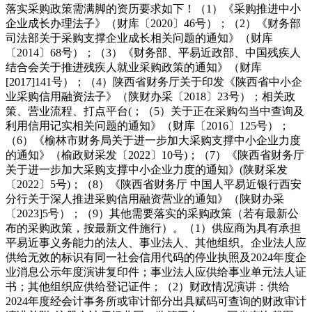
落实采购政策需满脚的资历要求如下！（1）《采购推进中小
企业成长办理法子》（财库〔2020〕46号）；（2）《财务部
司法部关于采购支撑企业成长相关问题的通知》（财库
〔2014〕68号）；（3）《财务部、平易近政部、中国残疾人
结合会关于推进残疾人就业采购政策的通知》（财库
[2017]141号）；（4）陕西省财务厅关于印发《陕西省中小企
业采购信用融资法子》（陕财办采〔2018〕23号）；相关政
策、营业流程、打点平台(；（5）关于正在采购勾当中查询及
利用信用记实相关问题的通知》（财库〔2016〕125号）；
（6）《榆林市财务局关于进一步加大采购支撑中小企业力度
的通知》（榆政财采发〔2022〕10号)；（7）《陕西省财务厅
关于进一步加大采购支撑中小企业力度的通知》(陕财采发
〔2022〕5号)；（8）《陕西省财务厅 中国人平易近银行西安
分行关于深人推进采购信用融资营业的通知》（陕财办采
〔2023]5号）；（9）其他需要落实的采购政策（若有最新公
布的采购政策，按最新文件施行）。（1）供应商为具有承担
平易近事义务能力的法人、事业法人、其他组织。企业法人应
供给无效的标识有同一社会信用代码的停业执照及2024年度企
业消息公示年度演讲复印件；事业法人应供给事业单元法人证
书；其他组织应供给登记证件；（2）财政情况演讲：供给
2024年度经会计事务所或审计部分出具赋码可查询的财政审计