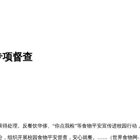
专项督查
处理。反餐饮华侈、“你点我检”等食物平安宣传进校园行动，
，组织开展校园食物平安督查，安心就餐。……（世界食物网-