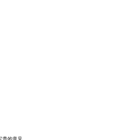
宝贵的意见