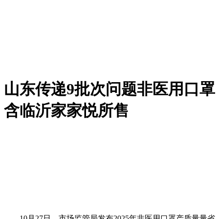
山东传递9批次问题非医用口罩
含临沂家家悦所售
10月27日，市场监管局发布2025年非医用口罩产质量量省