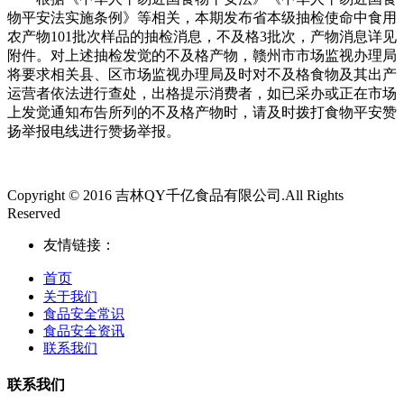
物平安法实施条例》等相关，本期发布省本级抽检使命中食用
农产物101批次样品的抽检消息，不及格3批次，产物消息详见
附件。对上述抽检发觉的不及格产物，赣州市市场监视办理局
将要求相关县、区市场监视办理局及时对不及格食物及其出产
运营者依法进行查处，出格提示消费者，如已采办或正在市场
上发觉通知布告所列的不及格产物时，请及时拨打食物平安赞
扬举报电线进行赞扬举报。
Copyright © 2016 吉林QY千亿食品有限公司.All Rights
Reserved
友情链接：
首页
关于我们
食品安全常识
食品安全资讯
联系我们
联系我们