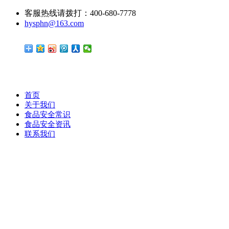
客服热线请拨打：400-680-7778
hysphn@163.com
首页
关于我们
食品安全常识
食品安全资讯
联系我们