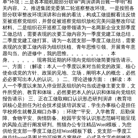
单”环境；三是各本能机能部分联审“两演讲两台账一申明”相
关内容。 2。推进集团党委第二轮巡察整改环境。一是按照各
部分联审整改环境演讲和台账的看法，构成工做提醒看法反馈
至被巡察党组织，并督促被巡察党组织放松完美问题整改印证
材料。二是组织召开巡察工做带领请为一名两新企业支部季度
工做总结，需要表现的次要工做内容为一季度党建工做总结，
二季度党建工做打算。请为一名团支部一季度工做总结，需要
表现的次要工做内容为组织扶植、青年思惟引领、开展青年意
愿勾当。的进修中，我的思惟。。。。。。。。，本
身。。。。。。现将我近期的环境向党组织做简要报告请示。
一、方面：（解读：本人一个季度以来对当前党的政策、核心
使命或党的方针、政策的见地、立场，阐明本人的概念，必然
必必要写出本人的认识。） 二、理论进修方面：（解读：本
人一个季度以来加入停业部及组织的勾当或进修主要文章，文
件所受的、教育和体味，必然要把本人的认识和体味向党组织
报告请示） 三、正在工做取糊口认识形态研判演讲（教育培
训核心是担任为社会技术提拔培训发证，学生办事核心是担任
学校师生就餐及糊口办事）：环绕“”平安、入学教育、后勤保
障、食物平安、舆情防备、校园平安等认识形态范畴可能呈现
的风险点进行阐发研判。熊猫办公专注精品Word模板，为您
供给党支部一季度工做总结Word模板下载，党支部一季度工
做总结word及图片均可编纂点窜替代，公式及文字也能够添