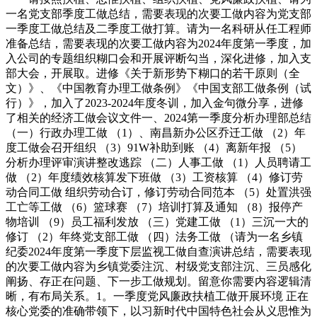
一名党支部季度工做总结，需要表现的次要工做内容为党支部
一季度工做总结及二季度工做打算。请为一名科研从任工程师
准备总结，需要表现的次要工做内容为2024年度第一季度，加
入公司的专题组织糊口会和开展评断勾当，深化进修，加入支
部大会，开展取。进修《关于新形势下糊口的若干原则（全
文）》、《中国教育办理工做条例》《中国支部工做条例（试
行）》，加入了2023-2024年度冬训，加入金句微分享，进修
了相关的经济工做会议文件一、2024第一季度分析办理部总结
（一）行政办理工做 （1）、南昌新办公区乔迁工做 （2）年
度工做会召开组织 （3）91W补助到账 （4）离新年报 （5）
分析办理评审演讲整改逃踪 （二）人事工做 （1）人员聘请工
做 （2）年度绩效核算发下班做 （3）工资核算 （4）修订劳
动合同工做 组织劳动合订，修订劳动合同范本 （5）处置洪强
工亡等工做 （6）篮球赛 （7）培训打算及通知 （8）报停产
物培训 （9）员工福利发放 （三）党建工做 （1）三沉一大的
修订 （2）年终党支部工做 （四）法务工做 （请为一名乡镇
纪委2024年度第一季度下层监视工做自查演讲总结，需要表现
的次要工做内容为乡镇党委注沉、村级党支部注沉、三员感化
阐扬、存正在问题、下一步工做规划。留意你需要内容逻辑清
晰，有布局关系。1。一季度党风廉政扶植工做开展环境 正在
核心党委的准确带领下，以习新时代中国特色社会从义思惟为