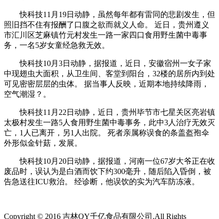
快科技11月19日动静，虽然每年都有雷同的悲剧发生，但
照旧挡不住有报酬了口腹之欲而就义人命。 近日，贵州遵义
市汇川区芝麻镇竹元村发生一路一家四口食用野生菌中毒事
务，一名5岁女童经急救无效。
快科技10月3日动静，据报道，近日，安徽宿州一女子家
中现翅虫大面积，从卫生间、客堂到阳台，32楼的居所内到处
可见密密层层的虫体。 据当事人反映，近期本地持续降雨，
空气潮湿？。
快科技11月22日动静，近日，贵州毕节市七星关区亮岩镇
太极村发生一路5人食用野生菌中毒事务，此中3人治疗无效灭
亡，1人已离开，另1人出院。 死者亲属称误食的条盖盔孢伞
外形似金针菇，发展。
快科技10月20日动静，据报道，河南一位67岁大爷正在收
废品时，误认为是白酒而饮下约300毫升，随后陷入昏倒，被
告急送往ICU救治。 经诊断，他误饮的实为汽车防冻液。
Copyright © 2016 吉林QY千亿食品有限公司.All Rights