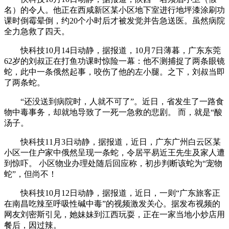
名）的令人。他正在西咸新区某小区地下室进行地坪漆涂刷功
课时倒霉晕倒，约20个小时后才被发觉并告急送医。虽然病院
全力急救了四天。
快科技10月14日动静，据报道，10月7日薄暮，广东东莞
62岁的刘叔正在打鱼功课时惊险一幕：他不测捕捉了两条眼镜
蛇，此中一条俄然起事，咬伤了他的左小腿。之下，刘叔当即
了两条蛇。
“还没送到病院时，人就不可了”。近日，省发生了一路食
物中毒事务，却就地导致了一死一急救的悲剧。 而，就是“酸
汤子。
快科技11月3日动静，据报道，近日，广东广州白云区某
小区一住户家中俄然呈现一条蛇，令居平易近王先生及家人遭
到惊吓。 小区物业办理处随后回应称，初步判断该蛇为“宠物
蛇”，但尚不！
快科技10月12日动静，据报道，近日，一则“广东旅客正
在南昌吃辣至呼吸性碱中毒”的视频激发关心。据发布视频的
网友刘密斯引见，她妹妹到江西玩耍，正在一家当地小炒店用
餐后，因过辣。