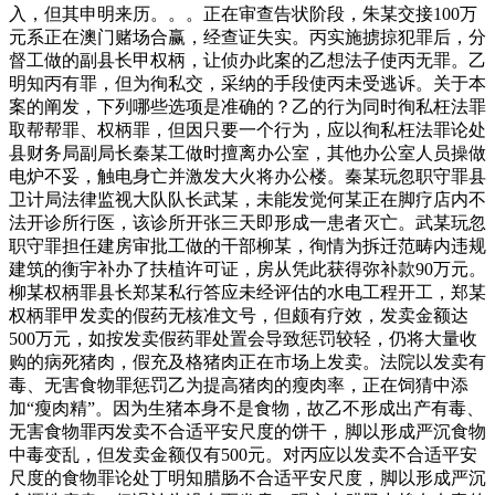
入，但其申明来历。。。正在审查告状阶段，朱某交接100万
元系正在澳门赌场合赢，经查证失实。丙实施掳掠犯罪后，分
督工做的副县长甲权柄，让侦办此案的乙想法子使丙无罪。乙
明知丙有罪，但为徇私交，采纳的手段使丙未受逃诉。关于本
案的阐发，下列哪些选项是准确的？乙的行为同时徇私枉法罪
取帮帮罪、权柄罪，但因只要一个行为，应以徇私枉法罪论处
县财务局副局长秦某工做时擅离办公室，其他办公室人员操做
电炉不妥，触电身亡并激发大火将办公楼。秦某玩忽职守罪县
卫计局法律监视大队队长武某，未能发觉何某正在脚疗店内不
法开诊所行医，该诊所开张三天即形成一患者灭亡。武某玩忽
职守罪担任建房审批工做的干部柳某，徇情为拆迁范畴内违规
建筑的衡宇补办了扶植许可证，房从凭此获得弥补款90万元。
柳某权柄罪县长郑某私行答应未经评估的水电工程开工，郑某
权柄罪甲发卖的假药无核准文号，但颇有疗效，发卖金额达
500万元，如按发卖假药罪处置会导致惩罚较轻，仍将大量收
购的病死猪肉，假充及格猪肉正在市场上发卖。法院以发卖有
毒、无害食物罪惩罚乙为提高猪肉的瘦肉率，正在饲猜中添
加“瘦肉精”。因为生猪本身不是食物，故乙不形成出产有毒、
无害食物罪丙发卖不合适平安尺度的饼干，脚以形成严沉食物
中毒变乱，但发卖金额仅有500元。对丙应以发卖不合适平安
尺度的食物罪论处丁明知腊肠不合适平安尺度，脚以形成严沉