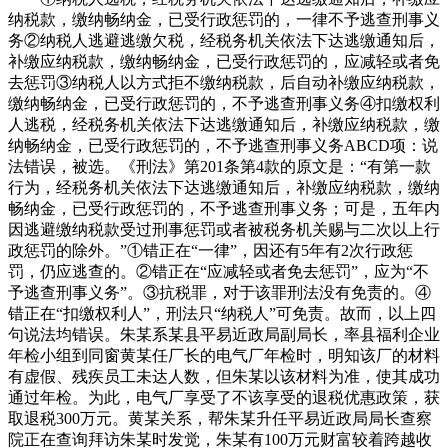
纳税款，缴纳畅纳金，已受行政惩罚的，一律不予逃查刑事义
务②纳税人逃避逃缴欠税，经税务机关依法下达逃缴通知后，
补缴应纳税款，缴纳畅纳金，已受行政惩罚的，应减轻或者免
去惩罚③纳税人以方式拒不缴纳税款，后自动补缴应纳税款，
缴纳畅纳金，已受行政惩罚的，不予逃查刑事义务④扣缴权利
人逃税，经税务机关依法下达逃缴通知后，补缴应纳税款，缴
纳畅纳金，已受行政惩罚的，不予逃查刑事义务ABCD项：说
法错误，被选。《刑法》第201条第4款的原文是：“有第一款
行为，经税务机关依法下达逃缴通知后，补缴应纳税款，缴纳
畅纳金，已受行政惩罚的，不予逃查刑事义务；可是，五年内
因逃避缴纳税款受过刑事惩罚或者被税务机关赐与二次以上行
政惩罚的除外。”①错正在“一律”，因还有5年有2次行政惩
罚，仍应逃查的。②错正在“应减轻或者免去惩罚”，应为“不
予逃查刑事义务”。③抗税罪，对于该罪刑法没有免责的。④
错正在“扣缴权利人”，刑法只“纳税人”可免责。故而，以上四
句说法均错误。朱某系某县平易近政局副局长，率县福利企业
年检小组到同窗黄某任厂长的电气厂年检时，明知该厂的材料
有虚假、残疾员工未达人数，但朱某以该材料为准，使其成功
通过年检。为此，电气厂享受了不该享受的退税优惠政策，获
取退税300万元。黄某关系，帮朱某升任平易近政局局长查察
院正在查询拜访朱某时发觉，朱某有100万元财富较着跨越收