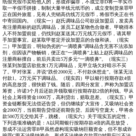
纸假充假币卖给他人的，形成诈骗罪，不成立罪D将一半实币
取一半假币拼接，制制大量半线元纸币的，成立变制货泉罪甲
正在国外旅逛，见有人兜销高仿线万元假币，将假币夹正在书
中寄回国内。（现实一）赵氏调味品公司欲设加盟店，发卖具
有注册商标的赵氏调味品，派员工赵某物色合做者。甲晓得本
人不符加盟前提，仍找到赵某送其2万元线万元假币，请其帮
手加盟事宜。赵某取甲签定开设加盟店的合做和谈。（现实
二）甲加盟后，明知伪劣的“一滴喷鼻”调味品含无害不法添加
剂，但因该产物畅销，便正在“一滴喷鼻”上贴上赵氏调味品的
注册商标擅自，前后共卖出5万多元“一滴喷鼻”。（现实三）
张某到加盟店欲批发1万元调味品，见甲立场欠好暗示不买
了。甲对张某，并说“跌价2000元，不付款休想走”。张某无法
付款1。2万元买下调味品。（现实四）甲以银行按期存款4倍
的高息放贷，很快赔了钱。随后，四周分发宣，声称为加盟店
筹资，许诺3个月后还款并领取银行按期存款2倍的利钱。甲从
社会上筹得资金1000万，高利贷出，赔取息差。（现实五）甲
资金链断裂无法偿还告贷，但仍继续扩大宣传，又吸纳社会资
金2000万，当前期告贷偿还前期告贷。后因亏空庞大，甲将余
款500万元交给其子，跳楼。（现实六）关于现实五的定性，
下列选项准确的是：A以同期银行按期存款4倍的高息放贷，
形成不法运营罪B甲虽然虚构现实吸纳巨额资金，但不形成诈
骗罪C甲不法吸纳资金，形成不法接收存款罪D对甲应以不法