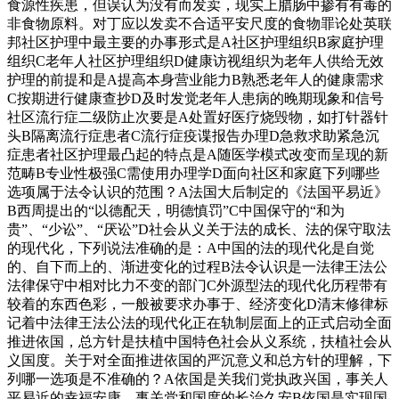
食源性疾患，但误认为没有而发卖，现实上腊肠中掺有有毒的
非食物原料。对丁应以发卖不合适平安尺度的食物罪论处英联
邦社区护理中最主要的办事形式是A社区护理组织B家庭护理
组织C老年人社区护理组织D健康访视组织为老年人供给无效
护理的前提和是A提高本身营业能力B熟悉老年人的健康需求
C按期进行健康查抄D及时发觉老年人患病的晚期现象和信号
社区流行症二级防止次要是A处置好医疗烧毁物，如打针器针
头B隔离流行症患者C流行症疫谍报告办理D急救求助紧急沉
症患者社区护理最凸起的特点是A随医学模式改变而呈现的新
范畴B专业性极强C需使用办理学D面向社区和家庭下列哪些
选项属于法令认识的范围？A法国大后制定的《法国平易近》
B西周提出的“以德配天，明德慎罚”C中国保守的“和为
贵”、“少讼”、“厌讼”D社会从义关于法的成长、法的保守取法
的现代化，下列说法准确的是：A中国的法的现代化是自觉
的、自下而上的、渐进变化的过程B法令认识是一法律王法公
法律保守中相对比力不变的部门C外源型法的现代化历程带有
较着的东西色彩，一般被要求办事于、经济变化D清末修律标
记着中法律王法公法的现代化正在轨制层面上的正式启动全面
推进依国，总方针是扶植中国特色社会从义系统，扶植社会从
义国度。关于对全面推进依国的严沉意义和总方针的理解，下
列哪一选项是不准确的？A依国是关我们党执政兴国，事关人
平易近的幸福安康，事关党和国度的长治久安B依国是实现国