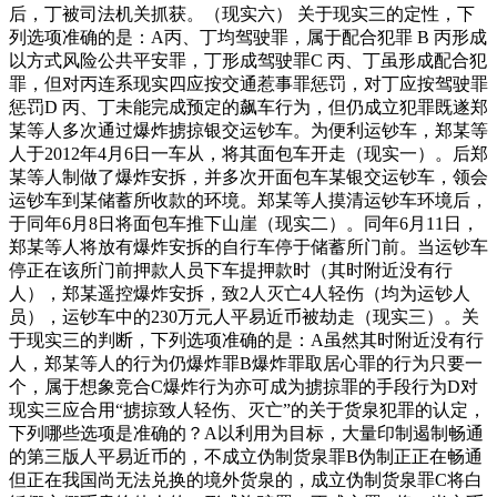
后，丁被司法机关抓获。（现实六） 关于现实三的定性，下
列选项准确的是：A丙、丁均驾驶罪，属于配合犯罪 B 丙形成
以方式风险公共平安罪，丁形成驾驶罪C 丙、丁虽形成配合犯
罪，但对丙连系现实四应按交通惹事罪惩罚，对丁应按驾驶罪
惩罚D 丙、丁未能完成预定的飙车行为，但仍成立犯罪既遂郑
某等人多次通过爆炸掳掠银交运钞车。为便利运钞车，郑某等
人于2012年4月6日一车从，将其面包车开走（现实一）。后郑
某等人制做了爆炸安拆，并多次开面包车某银交运钞车，领会
运钞车到某储蓄所收款的环境。郑某等人摸清运钞车环境后，
于同年6月8日将面包车推下山崖（现实二）。同年6月11日，
郑某等人将放有爆炸安拆的自行车停于储蓄所门前。当运钞车
停正在该所门前押款人员下车提押款时（其时附近没有行
人），郑某遥控爆炸安拆，致2人灭亡4人轻伤（均为运钞人
员），运钞车中的230万元人平易近币被劫走（现实三）。关
于现实三的判断，下列选项准确的是：A虽然其时附近没有行
人，郑某等人的行为仍爆炸罪B爆炸罪取居心罪的行为只要一
个，属于想象竞合C爆炸行为亦可成为掳掠罪的手段行为D对
现实三应合用“掳掠致人轻伤、灭亡”的关于货泉犯罪的认定，
下列哪些选项是准确的？A以利用为目标，大量印制遏制畅通
的第三版人平易近币的，不成立伪制货泉罪B伪制正正在畅通
但正在我国尚无法兑换的境外货泉的，成立伪制货泉罪C将白