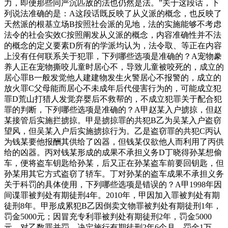
力，即便那些同严沉匹敌的法也仍然是法。”关于这段话，下
列说法准确的是：A这段话既反映了从义派的概念，也反映了
天然派的根基立场B按照社会派的见地，法的实施能够不考虑
法令的社会实效C按照阐发从义派的概念，内容准确性并不法
的概念的定义要素D所有的学派均认为，法令取、等正在内容
上没有任何联系关于犯罪，下列哪些选项是准确的？A宠物豢
养人正在宠物撕咬儿童时居心不，导致儿童被咬死的，成立的
居心罪B一般发觉他人建建物发生火警居心不报警的，成立的
放火罪C父母能而居心不未成年后代侵害行为的，可能成立犯
罪D荒山打猎人发觉弃婴后不救帮的，不成立犯罪关于配合犯
罪的判断，下列哪些选项是准确的？A甲赵某入户掳掠，但赵
某接管后实施拦掳掠。甲是掳掠罪的共犯B乙为吴某入户盗窃
望风，但吴某入户后实施掳掠行为。乙是盗窃罪的共犯C丙认
为钱某要他报酬其供给了凶器，但钱某仅欲他人而利用了丙供
给的凶器。丙对钱某形成的成果不承担义务D丁晓得孙某想偷
车，便将盗车钥匙给孙某，后又正在孙某盗车前要回钥匙，但
孙某用其它方式盗窃了轿车。丁对孙某的盗车成果不承担义务
关于科罚的具体使用，下列哪些选项是错误的？A甲1998年因
间谍罪被判处有期徒刑4年。2010年，甲因加入罪被判处有期
徒刑8年。甲形成累犯B乙因倒卖文物罪被判处有期徒刑1年，
罚金5000元；因冒充专利罪被判处有期徒刑2年，罚金5000
元。对乙数罪并罚，决定施行有期徒刑2年6个月，罚金1万