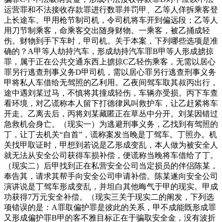
运营罪和不法接收存款罪进行数罪并罚甲、乙等人佯拆乘客登
上长途车。甲用枪节制司机，令司机将车开到偏远段；乙等人
用刀节制乘客，命乘客交出随身财物。一乘客，被乙捅成轻
伤。财物到手下车时，甲司机。关于本案，下列哪些选项是准
确的？A甲等人劫持汽车，形成劫持汽车罪B甲等人形成掳掠
罪，属于正在公共交通东西上掳掠C乙轻伤乘客，无需以居心
罪另行逃查刑事义务D甲司机，需以居心罪另行逃查刑事义务
甲将私人车借给无驾照的乙利用。乙夜间驾车取其叔丙出行，
途中遇刘某过马，不慎将其撞成轻伤，车辆亦受损。丙下车查
看环境，对乙谎称本人留下打德律风叫救护车，让乙赶紧将车
开走。乙离去后，丙将刘某藏匿正在草丛中分开。刘某因错过
急救机会身亡。（现实一）为逃避刑事义务，乙找到有驾照的
丁，让丁去机关“自首”，谎称案发当晚是丁驾车。丁照办。机
关找甲取证时，甲想到若说是乙形成变乱，本人做为被安全人
就无法从安全公司获得车损补偿，便谎称当晚将车借给了丁。
（现实二）后甲找到正在私营安全公司当定损员的伴侣陈某，
奉告其，请求其帮手向安全公司申请补偿。陈某遂向安全公司
演讲说是丁驾车形成变乱，并坦白其他晦气于甲的现实。甲成
功获得7万元安全补偿。（现实三关于现实二的阐发，下列选
项错误的是：A罪取偏护罪是彼此的关系，甲不成能既形成罪
又形成偏护罪B甲的客不雅目标正在于骗取安全金，没有波折