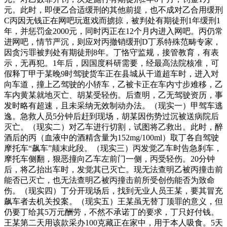
元。此时，即便乙合适缓刑的其他前提，也不成对乙合用缓刑
C丙因无钱正在网吧玩逛戏而掳掠，被判处有期徒刑1年缓刑1
年，并惩罚金2000元，同时丙正在12个月内进入网吧。丙仍常
进网吧，情节严沉，则应对丙撤销缓刑D丁系特殊范畴专家，
因贪污罪被判处有期徒刑8年。丁恪守监规，接管教育，有表
示，无再犯。1年后，因国度科研需要，经最高法院核准，可
假释丁甲于某晚9时驾驶货车正在县城从干道超车时，进入对
向车道，撞上乙驾驶的小轿车，乙被卡正在车内寸步难移，乙
车内黄某就地灭亡、胡某受轻伤。后查明，乙无驾驶资历，事
发时略有超速，且未采纳无效制动办法。（现实一）甲驾车逃
逸。急救人员5分钟后赶到现场，胡某因伤势过沉被送病院后
灭亡。（现实二）对乙车进行切割，试图将乙救出。此时，醉
酒后的丙（血液中的酒精含量为152mg/100ml）取丁各自驾驶
摩托车“飙车”颠末此段。（现实三）丙发觉乙车时告急刹车，
摩托车侧翻，狠恶撞向乙车左前门一侧，丙受轻伤。20分钟
后，将乙抬出车时，发觉其已灭亡。现无法查明乙被丙撞击前
能否已灭亡，也无法查明乙被丙撞击前所受创伤能否为致命
伤。（现实四）丁分开现场后，找到无业人员王某，要其冒充
飙车者去机关投案。（现实五）王某虽无替丁顶罪的意义，但
仍要丁给其5万元酬劳，不然不承诺丁的要求，丁只好付钱。
王某第二天用该款采办100克藏正在家中，用于本人吸食。5天