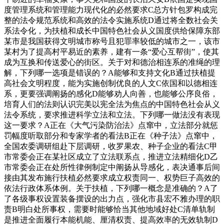
度管理系统和管理能力现代化的必然要求C总方针包罗构成完
整的法令规范系统和高效的法令实施系统D通过将全数社会关
系法令化，为扶植和成长中国特色社会从义国度供给保障东部
某市是我国获得文明城市称号且犯罪率较低的城市之一，该市
某村为了提高村平易近的素养，建有一条“爱心互帮街”，使其
成为互换和传送爱心的街区。关于对和德治相连系的准绳的理
解，下列哪一选项是错误的？A能够和支持文化B通过扶植提
高社会文明程度，能为实施创制优良的人文C依国和以德相连
系，更要强调阐扬的感化D能够劝人向善，也能够公序良俗，
培育人们的法则认识完美以宪全法为焦点的中国特色社会从义
法令系统，要求推进科学立法和立法。下列哪一做法没有表现
这一要求？A正在《大气污染防治法》点窜中，立法部分就惩
罚幅度听取部分和专家学者的看法B正在《种子法》点窜中，
全国农委调研组赴下层调研，收罗果农、种子企业的看法C甲
市常委会正在某社区成立了立法联系点，推进立法精细化D乙
市常委会正在处所性律例制定中阐扬从导感化，表决通事后间
接由其发布施行扶植必然要求成立权责同一、权势巨子高效的
依法行政体系体例。关于扶植，下列哪一概念是准确的？A了
了各级事权设置装备摆设的出力点，强化市县宏不雅办理的职
责B明白处所事权，需要时能够恰当其他地域好处C清单轨制
是推进全面履行本能机能、厘清权责、提高效率的无效轨制D