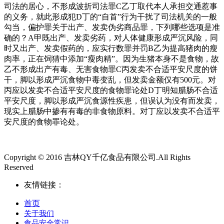
司法的居心，不形成波折司法罪C乙丁取代本人承担交通惹事
的义务，就此形成犯D丁的“自首”行为干扰了司法机关的一般
勾当，偏护罪关于出产、发卖伪劣商品罪，下列哪些选项是准
确的？A甲既出产、发卖劣药，对人体健康形成严沉风险，同
时又出产、发卖假药的，应实行数罪并罚B乙为提高猪肉的瘦
肉率，正在饲猜中添加“瘦肉精”。因为生猪本身不是食物，故
乙不形成出产有毒、无害食物罪C丙发卖不合适平安尺度的饼
干，脚以形成严沉食物中毒变乱，但发卖金额仅有500元。对
丙应以发卖不合适平安尺度的食物罪论处D丁明知腊肠不合适
平安尺度，脚以形成严沉食源性疾患，但误认为没有而发卖，
现实上腊肠中掺有有毒的非食物原料。对丁应以发卖不合适平
安尺度的食物罪论处。
Copyright © 2016 吉林QY千亿食品有限公司.All Rights
Reserved
友情链接：
首页
关于我们
食品安全常识