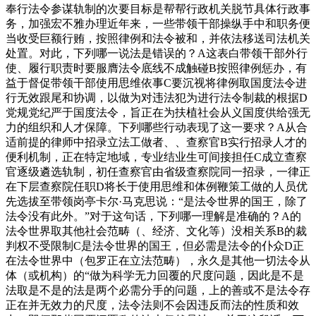
奉行法令参谋轨制的次要目标是帮帮行政机关脱节具体行政事
务，加强宏不雅办理近年来，一些带领干部操纵手中和职务便
当收受巨额行贿，按照律例和法令被和，并依法移送司法机关
处置。对此，下列哪一说法是错误的？A这表白带领干部外行
使、履行职责时要服膺法令底线不成触碰B按照律例惩办，有
益于督促带领干部使用思维依事C要沉视将律例取国度法令进
行无效跟尾和协调，以做为对违法犯为进行法令制裁的根据D
党规党纪严于国度法令，旨正在为扶植社会从义国度供给强无
力的组织和人才保障。下列哪些行动表现了这一要求？A从合
适前提的律师中招录立法工做者、、查察官B实行招录人才的
便利机制，正在特定地域，专业结业生可间接担任C成立查察
官逐级遴选轨制，初任查察官由省级查察院同一招录，一律正
在下层查察院任职D将长于使用思维和体例鞭策工做的人员优
先选拔至带领岗亭卡尔·马克思说：“是法令世界的国王，除了
法令没有此外。”对于这句话，下列哪一理解是准确的？A的
法令世界取其他社会范畴（、经济、文化等）没相关系B的裁
判权不受限制C是法令世界的国王，但必需是法令的仆众D正
在法令世界中（包罗正在立法范畴），永久是其他一切法令从
体（或机构）的“做为科学无力回覆的尺度问题，因此是不是
法取是不是的法是两个必需分手的问题，上的善或不是法令存
正在并无效力的尺度，法令法则不会因违反而法的性质和效