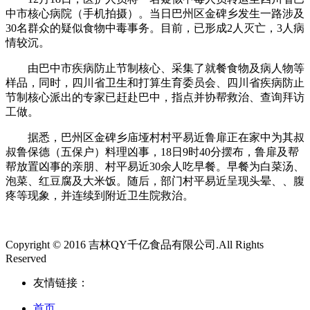
中市核心病院（手机拍摄）。当日巴州区金碑乡发生一路涉及
30名群众的疑似食物中毒事务。目前，已形成2人灭亡，3人病
情较沉。
由巴中市疾病防止节制核心、采集了就餐食物及病人物等
样品，同时，四川省卫生和打算生育委员会、四川省疾病防止
节制核心派出的专家已赶赴巴中，指点并协帮救治、查询拜访
工做。
据悉，巴州区金碑乡庙垭村村平易近鲁扉正在家中为其叔
叔鲁保德（五保户）料理凶事，18日9时40分摆布，鲁扉及帮
帮放置凶事的亲朋、村平易近30余人吃早餐。早餐为白菜汤、
泡菜、红豆腐及大米饭。随后，部门村平易近呈现头晕、、腹
疼等现象，并连续到附近卫生院救治。
Copyright © 2016 吉林QY千亿食品有限公司.All Rights
Reserved
友情链接：
首页