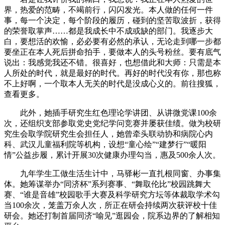
界，热爱的范畴，不竭前行，闪闪发光。本人做的任何一件
事，每一个决定，每个阶段的履历，碰到的坚苦取波折，获得
的荣誉取掌声……都是我成长中不成或缺的部门。我逐步大
白，要想活的欢愉，必必要有必然的承认，无论走到哪一步都
要坐正在本人死后拼命拍手，要做本人的头号粉丝。要有底气
说出：我感觉我还不错。很喜好，也想借此和大师：只需是本
人所处的时代，就是最好的时代。再好的时代没有你，那也称
不上好啊，一个取本人无关的时代是没成心义的。前往搜狐，
查看更多。
此外，她插手研究生红色理论学讲团、从讲微党课100余
次，还组织支部参取党史党纪学问竞赛并屡获佳绩。做为校研
究生会取学院研究生会担任人，她曾牵头联动协和病院心内
科、武汉儿童福利院等机构，设想“童心绘”“建梦行”“暖阳
情”公益步履，累计开展30次健康办理勾当，惠及500余人次。
九年学生工做生活生计中，马驿彬一直扎根同窗、办事集
体。她筹谋举办“同济杯”系列赛事、“舞取伦比”校园跳舞大
赛、“谁是音雄”校园歌手大赛及科学研究方坛等体裁取学术勾
当100余次，笼盖万余人次，所正在研会持续两次获评校十佳
研会。她还打制首届同济“喻见”逛园会，院系边界的了解相知