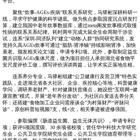
平台。
聚焦“炊事-AGEs-疾病”联系关系研究，马驿彬深耕科研一
线，寻求守护健康的科学谜底。做为焦点参取国度沉点研发打
算，建立我国中老年炊事数据库，通过meta阐发炊事模式取慢
性病的联系关系纪律。耗时两年完成大鼠全生命周期干涉尝
试，连系“深圳-同济队列”建立“动物-人群”协同研究系统，发
觉持久高AGEs炊事可通过“脂肪-肾净轴”持续影响肾净，加快
衰老。颁发相关论文5篇，申请专利2项。此外，参取制定益生
菌共识取AGEs集体尺度，做为项目担任人承担湖北省食物平
安尺度评价工做，撰写评价演讲两篇，让学术实正落地生根。
连系养分专业，马驿彬组建“公卫健康行及营卫博”特色实
践队，走进湖北省各大社区、企业、疾控核心等地，科普健康
学问，调研养老财产。针对健康扶贫痛点，她设想“互联网+健
康宣教”模式，开展“老年养分改动”，为社区白叟送去养分关
怀；还搭建“食物加工企业问需座谈会”为村落财产“评脉问
诊”，原创科普短视频7支，线+次，相关事迹被进修强国。
，参取编撰《肠道益生菌、益生元体共识》，申请专利2
项；获评6项国度级、30 余项省校项；曾任华中科技大学研究
生会，公共卫生学院研究生会团，公共卫生学院德育帮理等；