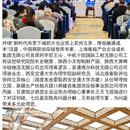
环绕“新时代布景下城郊大仓运营上若何立异，降低畅通成
本”话题，中国商联供应链智库专家、上海集链产合企业成长
集团无限公司首席药学官王沁，中机十院国际工程无限公司工
程设想研究院院长史晓蕾，陕西小京智制财产园、陕西大黄蜂
冷链物流无限公司总司理蒋逻宾，富通维尔科技无限公司总司
理谢会忠，西安交通大学办理学院副研究员、试点摸索取评估
协同立异核心（国度发改委取西安交通大学共建）从任帮理徐
立国，新疆出产扶植兵团11师建咨集团供应链事业部总司理肖
丙振，甘肃悦沙易货企业运营办理核心董事长王天飞现场进行
了对话切磋。七位嘉宾既有问题分解，又有处理方案，为问题
带来多元处理思。