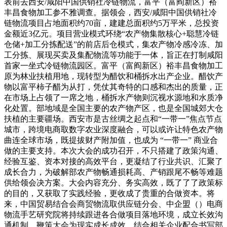
表前去西安/咸阳中国供销社冷链物流，富平（富阎新区）裕
丰昌食物加工参不雅调查。据领会，西安/咸阳中国供销社冷
链物流项目占地面积约70亩，建建总面积约5万平米，总投资
金额近3亿元。项目营业模式环绕“农产物集散核心+聪慧冷链
仓储+加工分拣配送”的前店后仓模式，集农产物冷感冷冻、加
工分拣、展现买卖及集配物流等功能于一体，旨正在打制咸阳
首家一坐式冷链物流园区。富平（富阎新区）裕丰昌食物加工
原为林业扶植用地，现转型为醋饮和桶拆水出产企业。醋饮产
物以富平柿子醋为从打，凭仗其奇特的口感和杰出的质量，正
在市场上占领了一席之地，桶拆水产物则沉视水源地和水质净
化处置。部地域是全国主要的农产物产区，也是全国城郊大仓
扶植的主要疆场。西安市是古丝绸之起点和“一带一”焦点节点
城市，跨境电商取数字农业深度融合，可以或许让特色农产物
曲连全球市场，既提拔财产附加值，也成为 “一带一” 商业合
做的主要支持。本次大会的成功召开，不只搭建了政策沟通、
经验互鉴、资本对接的高效平台，更凝结了行业共识、汇聚了
成长合力，为破解部农产物畅通损耗高、产销跟尾不畅等难题
供给领会决方案。大会内容充分、务实高效，既了了了政策标
的目的，又获取了实践经验，更收成了贵重的合做资本。将
来，中国贸易结合会商贸物流取供应链分会、中企盟（）电商
物流手艺研究院将持续跟进各合做项目落地环境，成立长效沟
通机制，鞭策大会为现实成长成效，结合相关企业配合书写部