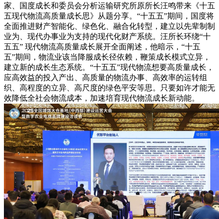
家、国度成长和委员会分析运输研究所原所长汪鸣带来《十五
五现代物流高质量成长思》从题分享。“十五五”期间，国度将
全面推进财产智能化、绿色化、融合化转型，建立以先辈制制
业为、现代办事业为支持的现代化财产系统。汪所长环绕“十
五五” 现代物流高质量成长展开全面阐述，他暗示，“十五
五”期间，物流业该当降服成长径依赖，鞭策成长模式立异，
建立新的成长生态系统。“十五五”现代物流想要高质量成长，
应高效益的投入产出、高质量的物流办事、高效率的运转组
织、高程度的立异、高尺度的绿色平安等思。只要如许才能无
效降低全社会物流成本，加速培育现代物流成长新动能。