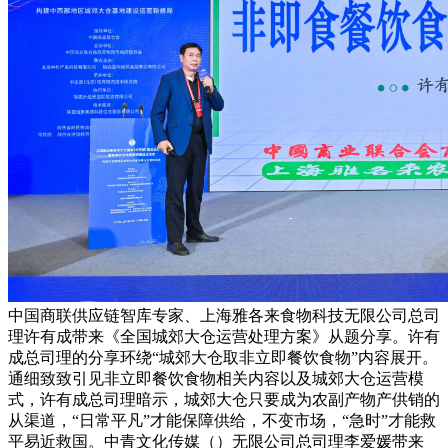
中国商联供应链智库专家、上海雅各来食物科技无限公司总司
理许有成带来《全国城郊大仓运营处理方案》从题分享。许有
成总司理的分享环绕“城郊大仓取非立即餐饮食物”内容展开。
通细致致引见非立即餐饮食物相关内容以及城郊大仓运营模
式，许有成总司理暗示，城郊大仓只要成为农副产物产供销的
从渠道，“日常平凡”才能保障供给，不变市场，“急时”才能救
平易近救国。中青文化传媒（）无限公司总司理李爱媛带来