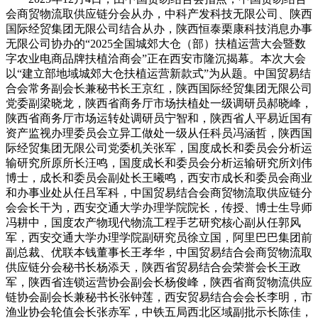
会商贸物流取供应链分会从办，中科产发科技无限公司、陕西
国际经贸集团无限公司结合从办，陕西恒泰栗康科技消息办事
无限公司协办的“2025全国城郊大仓（部）扶植运营大会暨数
字农业电商品牌扶植洽商会”正在西安市隆沉揭幕。本次大会
以“建立部地域城郊大仓扶植运营新款式”为从题。中国贸易结
合会常务副会长兼秘书长王京红，陕西国际经贸集团无限公司
党委副梁晓龙，陕西省商务厅市场扶植处一级调研员郝晓峰，
陕西省商务厅市场运转处调研员宁智和，陕西省人平易近国有
资产监视办理委员会立异工做处一级从任科员冯涵哲，陕西国
际经贸集团无限公司党委机关张军，国度成长和委员会分析运
输研究所原所长汪鸣，国度成长和委员会分析运输研究所刘伟
博士，成长和委员会副处长王曦鸣，西安市成长和委员会商业
和办事业处从任吕军科，中国贸易结合会商贸物流取供应链分
会会长干为，西安交通大学办理学院院长，传授、博士生导师
冯耕中，国度农产物现代物流工程手艺研究核心副从任郭风
军，西安交通大学办理学院副研究员徐立国，阿里巴巴集团前
副总裁、优联本钱董事长王孝华，中国贸易结合会商贸物流取
供应链分会秘书长杨添天，陕西省贸易结合会荣誉会长王政
军，陕西省连锁运营协会副会长杨俊峰，陕西省商贸物流供应
链协会副会长兼秘书长张钟莲，西安贸易结合会会长李明，市
渔业协会轮值会长张赤军，中铁五局西北区域副批示长陈佳，