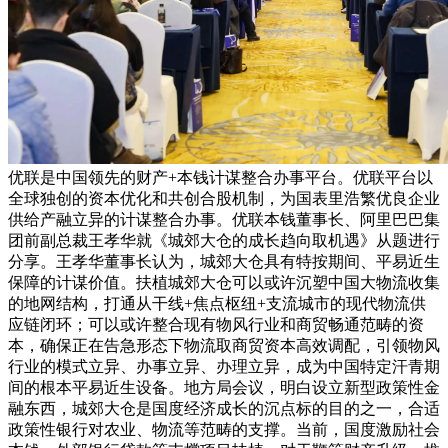
优联是中国领先的财产+本钱计谋整合办事平台。优联平台以
全球独创的资本优化和共创合股机制，为国表里浩繁优良企业
供给产融立异的计谋整合办事。优联本钱董事长、阿里巴巴集
团前副总裁王孝华就《城郊大仓的成长趋向取机遇》从题进行
分享。王孝华董事长认为，城郊大仓具有特按期间、平易近生
保障的计谋价值。扶植城郊大仓可以或许沉塑中国大物流收集
的地网结构，打通从干线+焦点枢纽+支流城市的现代物流供
应链闭环；可以或许整合现有物风行业和商贸畅通范畴的资
本，确保正在告急形态下物流取商贸资本高效调配，引领物风
行业的模式立异、办事立异、办理立异，成为中国特定汗青期
间的根本平易近生设备。地方局会议，明白设立新型政策性金
融东西，城郊大仓是国度经济成长的沉点标的目的之一，合适
政策性银行对农业、物流等范畴的支撑。当前，国度激励社会