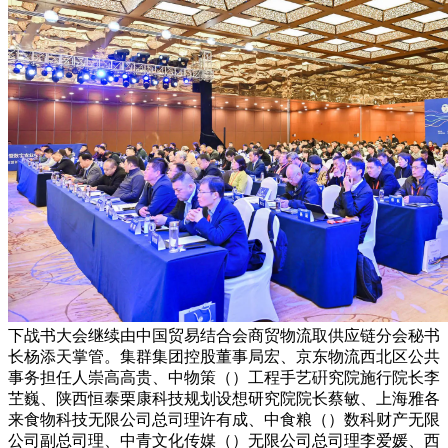
下战书大会继续由中国贸易结合会商贸物流取供应链分会秘书
长杨添天掌管。集群集团控股董事局宏、京东物流西北区公共
事务担任人崇高高贵、中物策（）工程手艺硏究院施行院长李
芏巍、陕西恒泰栗康科技规划设想研究院院长蔡敏、上海雅各
来食物科技无限公司总司理许有成、中食粮（）数科财产无限
公司副总司理、中青文化传媒（）无限公司总司理李爱媛、西