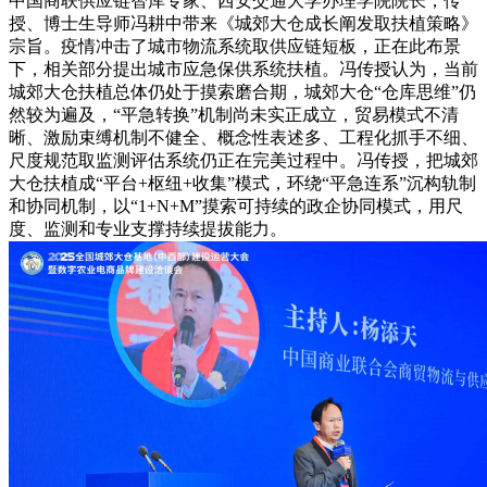
中国商联供应链智库专家、西安交通大学办理学院院长，传
授、博士生导师冯耕中带来《城郊大仓成长阐发取扶植策略》
宗旨。疫情冲击了城市物流系统取供应链短板，正在此布景
下，相关部分提出城市应急保供系统扶植。冯传授认为，当前
城郊大仓扶植总体仍处于摸索磨合期，城郊大仓“仓库思维”仍
然较为遍及，“平急转换”机制尚未实正成立，贸易模式不清
晰、激励束缚机制不健全、概念性表述多、工程化抓手不细、
尺度规范取监测评估系统仍正在完美过程中。冯传授，把城郊
大仓扶植成“平台+枢纽+收集”模式，环绕“平急连系”沉构轨制
和协同机制，以“1+N+M”摸索可持续的政企协同模式，用尺
度、监测和专业支撑持续提拔能力。