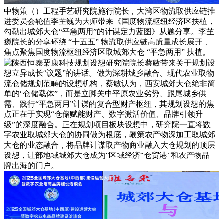
中物策（）工程手艺硏究院施行院长，大湾区物流取供应链推
进委员会轮值李芏巍为大师带来《国度物流枢纽经济区扶植，
勾勒出城郊大仓“平急两用”的计谋定力蓝图》从题分享。李芏
巍院长的分享环绕 “十五五” 物流取供应链高质量成长展开，
焦点聚焦国度物流枢纽经济区取城郊大仓 “平急两用” 扶植。
陕西恒泰栗康科技规划设想研究院院长蔡敏带来关于规划设
想立异成长“议题”的讲话。做为深耕城乡融合、现代农业取物
流仓储规划范畴的设想机构，蔡敏认为，西安城郊大仓绝非简
单的“仓储载体”，而是立脚关中平原农业劣势、跟尾城乡供
需、践行“平急两用”计谋的复合型财产枢纽，其规划设想的焦
点正在于实现“仓储赋能财产、数字激活价值、品牌引领升
级”的深度融合。正在规划项目板块设想中，研究院一直将数
字农业取城郊大仓的协同做为根底，鞭策农产物深加工取城郊
大仓的业态融合，将品牌计谋取产物商业融入大仓规划的顶层
设想，让部地域城郊大仓成为“区域经济“仓贸港”和农产物品
牌出海的门户。