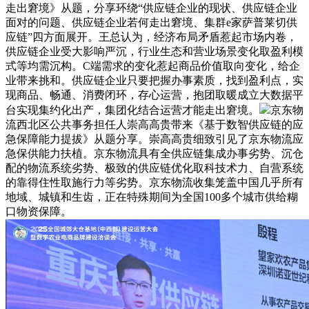
走出窘境》从题，分享环绕“供应链企业的现状、供应链企业
面对的问题、供应链企业若何走出窘境、集群e家萨普莱切供
应链”四方面展开。王总认为，经济布局矛盾惹起市场内卷，
供应链企业受大影响严沉，行业生态和营业场景变化取盈利模
式等均需沉构。C端需求的变化惹起商品价值取向变化，给企
业带来挑和。供应链企业只要把握办事素质，找到盈利点，实
现商品、畅通、消费闭环，存心运营，抱团取暖成立大数据平
台实现集约化出产，集团化结合运营才能走出窘境。
京东物
流西北区公共事务担任人崇高高贵带来《基于数智供应链的应
急保障能力提拔》从题分享。崇高高贵细致引见了京东物流应
急保供能力扶植。京东物流具有全供应链集成办事劣势、沉仓
配的物流系统劣势、极致的供应链优化取科技术力、自营系统
的靠得住性取施行力等劣势。京东物流收集笼盖中国几乎所有
地域、城镇和生齿，正在特殊期间为全国100多个城市供给糊
口物资保障。