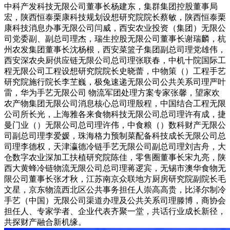
中科产发科技无限公司董事长杨建东，集群集团控股董事局
宏，陕西恒泰栗康科技规划设想研究院院长蔡敏，陕西恒泰栗
康科技消息办事无限公司闫威，西安农业投资（集团）无限公
司党委副、副总司理杰，瑞生控股无限公司董事长谢瑞麟，杭
州农发集团董事长沈杨根，西安菜篮子集团副总司理党雄伟，
西安深农央厨供应链无限公司总司理张联春，中机十院国际工
程无限公司工程设想研究院院长史晓蕾，中物策（）工程手艺
研究院施行院长李芏巍，极兔速递无限公司公共关系司理严叶
雷，华为手艺无限公司 物流军团处理方案专家张馨，望家欢
农产物集团无限公司消息核心总司理殷程，中国结合工程无限
公司所长光，上海雅各来食物科技无限公司总司理许有成，捷
曼门业（）无限公司总司理许伟，中食粮（）数科财产无限公
司副总司理李爱媛，珠海格力预制菜配备科技成长无限公司总
司理李德权，天津瀛德冷链手艺无限公司副总司理刘吉舟，大
仓数字农业深加工扶植研究院陈佳，零售圈董事长宋九亮，陕
西大黄蜂冷链物流无限公司总司理蒋逻宾，无锡市澳华食物无
限公司董事长张才秋，江苏南京众联地方厨房研究院副院长毛
文星，京东物流西北区公共事务担任人崇高高贵，比泽尔制冷
手艺（中国）无限公司渠道办理及公共关系司理滕博，商协会
担任人、专家学者、企业代表齐聚一堂，共话行业成长新径，
共探财产融合新机缘。