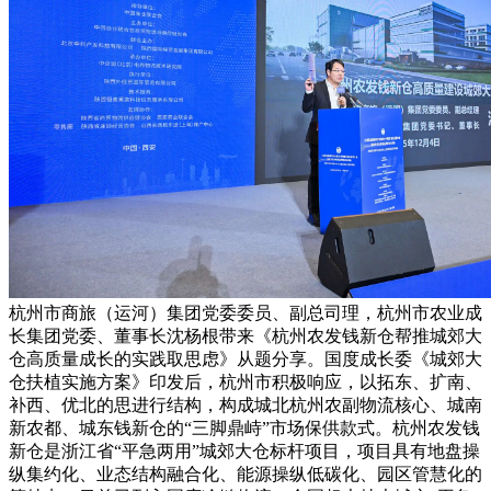
杭州市商旅（运河）集团党委委员、副总司理，杭州市农业成
长集团党委、董事长沈杨根带来《杭州农发钱新仓帮推城郊大
仓高质量成长的实践取思虑》从题分享。国度成长委《城郊大
仓扶植实施方案》印发后，杭州市积极响应，以拓东、扩南、
补西、优北的思进行结构，构成城北杭州农副物流核心、城南
新农都、城东钱新仓的“三脚鼎峙”市场保供款式。杭州农发钱
新仓是浙江省“平急两用”城郊大仓标杆项目，项目具有地盘操
纵集约化、业态结构融合化、能源操纵低碳化、园区管慧化的