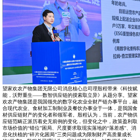
望家欢农产物集团无限公司消息核心总司理殷程带来《科技赋
能，沃野重生——数智供应链的摸索取立异》从题分享。望家
欢农产物集团是我国领先的数字化农业全财产链办事平台，融
合现代农业、食材加工制制业及餐饮办事业于一体，是我国食
材供应链财产的变化者和领军者。殷程认为，当前，农产物供
应链范畴正派历着史无前例的变化，但变化之中，政策盈利取
市场价值的“错位”困局、尺度要求取现实落地的“落差感”、消
息化扶植的“碎片化困局”三类问题成为限制财产高质量成长