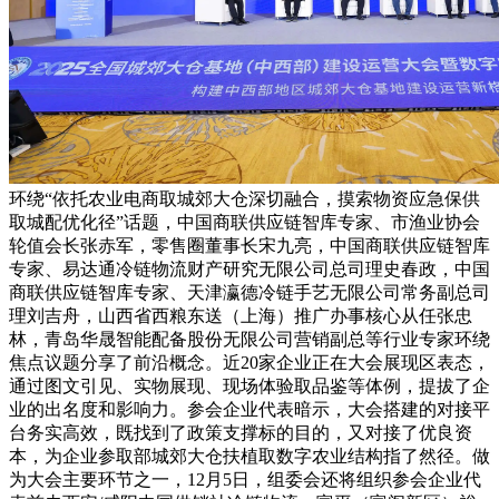
环绕“依托农业电商取城郊大仓深切融合，摸索物资应急保供
取城配优化径”话题，中国商联供应链智库专家、市渔业协会
轮值会长张赤军，零售圈董事长宋九亮，中国商联供应链智库
专家、易达通冷链物流财产研究无限公司总司理史春政，中国
商联供应链智库专家、天津瀛德冷链手艺无限公司常务副总司
理刘吉舟，山西省西粮东送（上海）推广办事核心从任张忠
林，青岛华晟智能配备股份无限公司营销副总等行业专家环绕
焦点议题分享了前沿概念。近20家企业正在大会展现区表态，
通过图文引见、实物展现、现场体验取品鉴等体例，提拔了企
业的出名度和影响力。参会企业代表暗示，大会搭建的对接平
台务实高效，既找到了政策支撑标的目的，又对接了优良资
本，为企业参取部城郊大仓扶植取数字农业结构指了然径。做
为大会主要环节之一，12月5日，组委会还将组织参会企业代