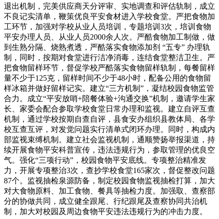
退出机制，完美供应商天分评审、实地调查和评估轨制，成立
不良记实清单，鞭策优良平安食材进入学校食堂。严把食物加
工环节，加强对学校从业人员培训，专题培训3次，培训食物
平安办理人员、从业人员2000余人次。严酷食物加工制做，做
到生熟分隔、烧熟煮透，严酷落实食物添加剂 “五专” 办理轨
制，同时，按期对食堂进行洁净消毒，连结食堂整洁卫生。严
把食物留样环节，督促学校严酷落实食物留样轨制，每餐留样
量不少于125克，留样时间不少于48小时，配备公用的食物留
样冰箱并做好留样记实。建立“三方机制”，凝结校园食物监管
合力。成立“平安放哨+陪餐体验+沟通交换”机制，邀请学生家
长、家委会配合参取学校食堂日常办理和监视。建立自评互查
机制，通过学校按期自查自评，县食安办组织县教体局、各学
校互查互评，对发觉问题实行清单式闭环办理。同时，构成内
部监视束缚机制。建立社会监视机制，通顺赞扬举报渠道，持
续开展食物平安科普宣传，违法违规行为，参取管理的优良空
气。强化“三项行动”，校园食物平安底线。专项整治精准发
力，开展专项整治3次，查抄学校食堂165家次，督促整改问题
87个。监视抽检泉源防备，制定校园食物监视抽检打算，加大
对大食物原料、加工食物、餐具等抽检力度。加强取、查察部
分的协做共同，成立健全跟尾、行纪跟尾及查察协同共治机
制，加大对校园及周边食物平安违法违规行为的冲击力度。