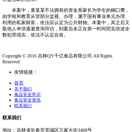
本案中，黄某某不法拥有的资金系家长为学生的糊口费，
由学校和教育从管部分监视、办理，属于国有事业单元办理、
利用的私家财富，依法应认定为公共财物。本案中，其之后又
取他人串供逃避查询拜访，到案后未正在第一时间照实供述全
数犯罪现实，依法不认定自首。
Copyright © 2016 吉林QY千亿食品有限公司.All Rights
Reserved
友情链接：
首页
关于我们
食品安全常识
食品安全资讯
联系我们
联系我们
地址：吉林省长春市宽城区兰家大街3468号