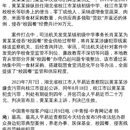
年，黄某某操纵担任湖北省枝江市某镇初级中学、枝江市某学
校校长等职务上的便当，零丁或他人，采纳虚增食堂蔬菜、肉
类、米面等食材采购数量，向供应商多领取“货款”并返还的体
例，侵吞“校园餐”经费共计90万元。
案件打点中，司法机关发觉某镇初级中学事务长肖某某为
黄某某侵吞“校园餐”资金供给过帮帮，将肖某某涉嫌犯罪线索
移送监察机关。后经查询拜访、审讯，司法机关还针对案件中
发觉的学校食堂监管不到位、廉政教育不深切等问题，本地教
育从管部分开展“校园餐”办理凸起问题专项整治。该市通过采
纳集中同一食材采购、搭建聪慧食堂消息化平台等办法，全面
提拔了“校园餐”监管和供应程度。
2023年7月7日，湖北省枝江市人平易近查察院以黄某某涉
嫌贪污罪向枝江市提起公诉。同年8月18日，枝江市以黄某某
犯贪污罪，判处有期徒刑四年，并惩罚金人平易近币二十万
元。判决宣布后，黄某某未上诉，判决已生效。
中国青年报客户端12月9日电（中青报·中青网记者 韩
飏）最高、最高人平易近查察院今天结合发布5件依法惩办群
众身边犯罪典型案例，养老办事、医保基金、校园餐、侵害残
疾益范畴的犯罪。