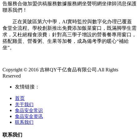
告服務合做加盟供稿服務數據服務網坐聲明網坐律師消息保護
聯系我們！
正在黃陂區第六中學，AI實時監控與數字化办理已覆蓋
食堂全流程。學校創新推出免費添加飯菜窗口，既滿脚學生需
求，又杜絕糧食浪費﹔針對高三學子增設的營養餐專用窗口，
搭配雞蛋、營養粥、生果等加餐，成為備考季的暖心“補給
坐”。
Copyright © 2016 吉林QY千亿食品有限公司.All Rights
Reserved
友情链接：
首页
关于我们
食品安全常识
食品安全资讯
联系我们
联系我们