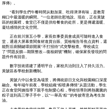
厚傳）。
“看到學生們午餐時間从動加菜、吃得津津有味，是教育
糊口中最溫暖的瞬間。”一位老師欣慰地說。现在，正在黃陂
區的校園裡，食堂已不僅是供给餐食的处所，更是傳遞溫暖、
凝结感情的文化空間。
正在前川第五小學，家長炊事委員會成員可隨時進入食
堂，通過大屏幕查閱食材進貨台賬、質檢報告等焦点資料，還
能對后廚關鍵環節開展“不打招待”式突擊檢查。學校成立
了“問題反饋—期限整改—復核銷號”機制，確保家長發現的問
題件件有回音。
數字技術搭建了通明平台，家校共治則注入了持久活力。
黃陂區各學校創新機制。
黃陂六中以食堂為場景，將傳統節日文化與校園糊口深度
融合。每年端午前夜，學校組織“粽喷鼻傳情”从題活動，學生
正在食堂阿姨指導下親手包制愛心粽，學校領導則將熱騰騰的
粽子送到高三學子手中，以“一舉高‘粽’”的夸姣寄意為考生加
油。