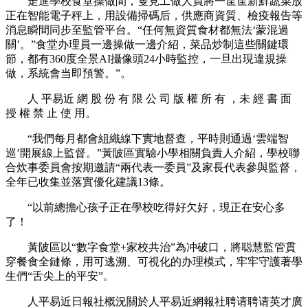
走進學校食堂操做間，隻見工做人員將一筐筐新鮮蔬菜放
正在智能電子秤上，用設備掃碼后，供應商資質、檢疫報告等
消息瞬間同步至監管平台。“任何無資質食材都無法‘蒙混過
關’。”食堂办理員一邊操做一邊介紹，菜品炒制這些關鍵環
節，都有360度全景AI攝像頭24小時監控，一旦出現違規操
做，系統會当即預警。”。
人 平易近 網 股 份 有 限 公 司 版 權 所 有 ，未 經 書 面
授 權 禁 止 使 用。
“我們每月都會組織線下實地督查，平時則通過‘雲端智
巡’開展線上監督。”黃陂區實驗小學相關負責人介紹，學校聯
合炊事委員會按期邀請“兩代表一委員”及家長代表參與監督，
全年已收集並落實優化建議13條。
“以前總擔心孩子正在學校吃得好欠好，現正在安心多
了！
黃陂區以“數字食堂+家校共治”為冲破口，將聪慧監管貫
穿餐食全鏈條，用可逃溯、可視化的办理模式，牢牢守護著學
生們“舌尖上的平安”。
人平易近日報社概況關於人平易近網報社聘请聘请英才廣