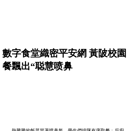
數字食堂織密平安網 黃陂校園
餐飄出“聪慧喷鼻
熱騰騰的飯菜冒著喷鼻氣，學生們排隊有序取餐﹔后廚