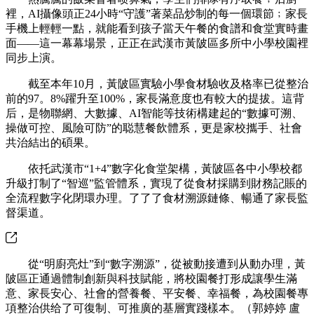
裡，AI攝像頭正24小時“守護”著菜品炒制的每一個環節﹔家長
手機上輕輕一點，就能看到孩子當天午餐的食譜和食堂實時畫
面——這一幕幕場景，正正在武漢市黃陂區多所中小學校園裡
同步上演。
截至本年10月，黃陂區實驗小學食材驗收及格率已從整治
前的97。8%躍升至100%，家長滿意度也有較大的提拔。這背
后，是物聯網、大數據、AI智能等技術構建起的“數據可溯、
操做可控、風險可防”的聪慧餐飲體系，更是家校攜手、社會
共治結出的碩果。
依托武漢市“1+4”數字化食堂架構，黃陂區各中小學校都
升級打制了“智巡”監管體系，實現了從食材採購到財務記賬的
全流程數字化閉環办理。了了了食材溯源鏈條、暢通了家長監
督渠道。
從“明廚亮灶”到“數字溯源”，從被動接遭到从動办理，黃
陂區正通過體制創新與科技賦能，將校園餐打形成讓學生滿
意、家長安心、社會的營養餐、平安餐、幸福餐，為校園餐專
項整治供给了可復制、可推廣的基層實踐樣本。（郭婷婷 盧