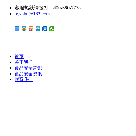
客服热线请拨打：400-680-7778
hysphn@163.com
首页
关于我们
食品安全常识
食品安全资讯
联系我们