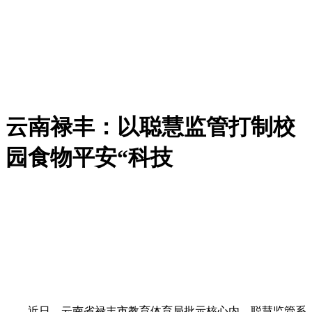
云南禄丰：以聪慧监管打制校
园食物平安“科技
近日，云南省禄丰市教育体育局批示核心内，聪慧监管系