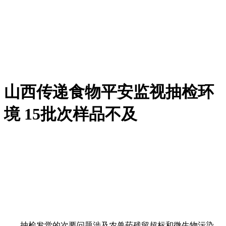
山西传递食物平安监视抽检环
境 15批次样品不及
抽检发觉的次要问题涉及农兽药残留超标和微生物污染