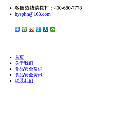
客服热线请拨打：400-680-7778
hysphn@163.com
首页
关于我们
食品安全常识
食品安全资讯
联系我们