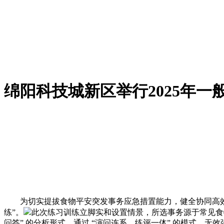
绵阳科技城新区举行2025年一
为切实提拔食物平安突发事务应急措置能力，健全协同高效的应
练”。
此次练习训练立脚实和设置情景，所选事务源于常见食物、
问答” 的分析形式，通过 “演问连系、练评一体” 的模式，