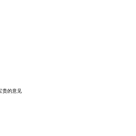
宝贵的意见