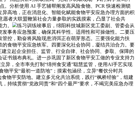
。分析使用 AI 手艺辅帮阐发高风险食物、PCR 快速检测锁
立异高地，正在消息化、智能化赋能食物平安应急办理方面的积
托意愿者大联盟鞭策社会力量参取的实践摸索，凸显了社会共
能力。
练习训练竣事后，绵阳科技城新区党工委副、管委会从
突发事务应急预案，确保其科学性、适用性和可操做性。二要压
取管控，勤奋将风险现患消弭正在萌芽形态。三要强化能力扶
胜的食物平安应急铁军。四要深化社会协同，凝结共治合力。要
正建立起企业担任、监管、行业自律、社会协同、参取、保障的
会证书颁布典礼。进一步巩固了新区食物平安工做的专业支持力
立异，全市率先打制“绵州食安通”聪慧监管，使用AI手艺实现
食物平安“最初一道防地”；摸索包涵径，立异“餐饮分时共
边食物平安防地。建立多元化共治系统，践行“枫桥经验”，组建
持续贯彻“党政同责”和“四个最严”要求，不竭完美应急办理