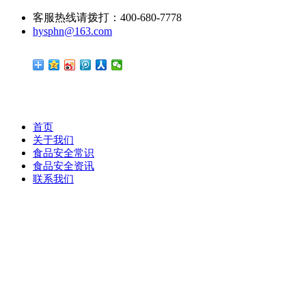
客服热线请拨打：400-680-7778
hysphn@163.com
首页
关于我们
食品安全常识
食品安全资讯
联系我们