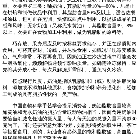
重。次要包罗三类：稀奶油，其脂肪含量10%—80%，凡是正
在烘焙和制做饮品中利用，其脂肪含量80%及以上，适合佐餐
和涂抹，也可正在烹调、烘焙或西点中利用，以提拔成品的口
感和风味；无水奶油（又称无水黄油），其脂肪含量99。8%
以上，次要正在食物加工中利用，做为乳脂肪的原料等。
巧存放。采办后应及时按标签要求储存，并正在保质期内
食用。可将其密封、冷藏，并尽快食用，如概况呈现霉变或颜
色、气息非常，不要再食用。因奶油正在冷冻过程中可能会发
生脂肪氧化，频频解畅通领悟影响质量。如确需冷冻保留，应
先将其分成小份，每次只解冻所需部门，避免持久冷冻。
按照现行尺度，奶油是指以乳脂肪和（或）动物油脂为原
料，添加或不添加其他原料、食物添加剂和养分强化剂，经加
工制成的具有脂肪性状的一类产物。
中国食物科学手艺学会提示消费者，奶油脂肪含量较高，
如黄油和无水奶油的脂肪含量取动物油相当，因而食用奶油时
要恰当削减烹饪油的摄入量，每人每天油的总摄入量不跨越30
克为宜。同时还要留意炊事均衡，如能够将奶油取生果、茶叶
等搭配食用。别的，奶油含有必然量的饱和脂肪酸，高血脂、
糖尿病等特殊人群应隆重食用。