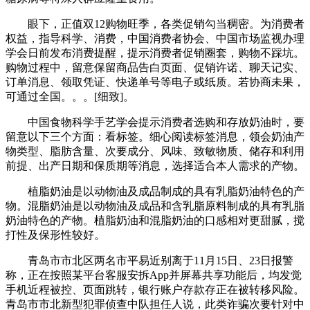
眼下，正值双12购物旺季，各类促销勾当稠密。为消费者
权益，指导科学、消费，中国消费者协会、中国市场监视办理
学会日前发布消费提醒，提示消费者促销圈套，购物不踩坑。
购物过程中，留意保留商品告白页面、促销许诺、聊天记实、
订单消息、领取凭证、快递单号等电子或纸质。若协商未果，
可通过全国。。。[细致]。
中国食物科学手艺学会提示消费者选购和存放奶油时，要
留意以下三个方面：看标签。细心阅读标签消息，领会奶油产
物类型、脂肪含量、次要成分、风味、致敏物质、储存和利用
前提、出产日期和保质期等消息，选择适合本人需求的产物。
植脂奶油是以动物油及成品制成的具有乳脂奶油特色的产
物。混脂奶油是以动物油及成品和含乳脂原料制成的具有乳脂
奶油特色的产物。植脂奶油和混脂奶油的口感相对更甜腻，搅
打性及保形性较好。
青岛市市北区两名市平易近别离于11月15日、23日报警
称，正在按照某平台客服安拆App并屏幕共享功能后，均发觉
手机近程被控、页面跳转，银行账户存款存正在被转移风险。
青岛市市北新型犯罪侦查中队担任人说，此类诈骗次要针对中