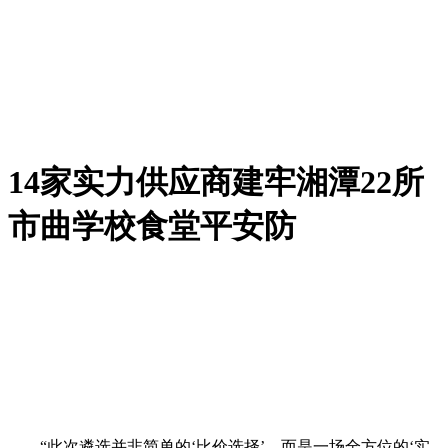
14家实力供应商建牢湘潭22所
市曲学校食堂平安防
“此次遴选并非简单的‘比价选择’，而是一场全方位的‘实