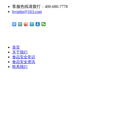
客服热线请拨打：400-680-7778
hysphn@163.com
首页
关于我们
食品安全常识
食品安全资讯
联系我们