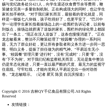
赐与党纪政务处分421人，向学生退还伙食费节余等费用，鞭
策健全完美一多量轨制机制。正在构成强大的同时，也让学生
家长拍手称快。“对于我们家长而言，最较着的变化就是，同
样是一顿饭七八块钱，孩子吃得好了，也更平安了。”巴川中
学一论理学生家长指着操场边上的一处围栏告诉记者，以前每
到饭点，操场边就挤满了送饭的家长，围栏外的绿化带上都踩
出了一条土，“现正在没人送饭了，这条也慢慢消逝了。”正在
龙志敏看来，整治不只鞭策处理了“校园餐”办理的一系列问
题，无力了群众好处，更让所有参取者和义务方进一步同一思
惟、明白义务，提振了担任做为的精气神。“平易近生无小
事。‘校园餐’管理只要‘进行时’，没有‘完成时’；只要‘零’，没
有‘下不为例’。对于我们纪检监察机关而言，无论是集中整治
仍是常态化推进，只要一直以最严酷的尺度、最无力的监视守
住底线、守牢红线，才能向党和人平易近交出一份对劲答
卷。”龙志敏暗示。（记者 瞿芃 陈昊 自沉庆报道）！
Copyright © 2016 吉林QY千亿食品有限公司.All Rights
Reserved
友情链接：