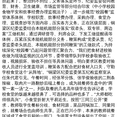
担起来了。整治到不到位，义务落实是环节。纪委监委会同教
育、财务、卫生健康、市场监管等部分结合印发《中小学校园
食物平安和炊事经费办理监视法子》，进一步规范“校园餐”监
管体系体例、学校职责、炊事经费办理、采购办理、食堂办
理、监视查抄等方面内容，压实各方义务。正在区级层面，铜
梁区纪委监委结合本能机能部分落实“双牵头、双专班、两边
案”工做机制，通过调研督导、列席会议、下发工做提醒函等
体例，压紧压实本能机能部分义务，鞭策构成“党委从责、纪
委监委牵头抓总、本能机能部分协同鞭策”的工做款式，为持
续深化“校园餐”凸起问题管理汇聚合力。“我们把食材进校验
收做为现场监视的沉点环节，委带领带队到学校参取验收工
做，视频损坏、验收不担任等具体问题，明白要求区教委对验
收人员进行全笼盖培训，鞭策各方配合把好食材入口关，守勤
学校食堂这个‘从阵地’。”铜梁区纪委监委第五纪检监察室从
任朱代君引见。午餐时间，经张琴分拣、张学俊验收的二荆条
辣椒，取肉片一路翻炒后端上餐台，成为就餐师生盘中的“两
荤一素一汤”之一。列队取餐的几名高年级学生告诉记者，学
校食堂的饭越来越喷鼻了，可选择的品种也多了，“大师都吃
得很高兴”。小食堂折射大平易近生。按照“三同三公开”要
求，教师取学生餐标分歧、食材同源，菜品同锅加工、同量同
价，就餐场合也由师生共享。正在巴川小学，本来的教师就餐
区域成了食堂后厨的一部门，为添置大型设备留出了空间；正