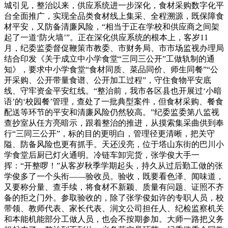
城引见，整治以来，供应系统进一步深化，食材采购数字化平
台全面推广，实现全品类食材线上集采、全程溯源，既保障食
材平安，又防备清廉风险，“相当于正在学校和供应商之间架
起了一道‘防火墙’”。正在深化供应系统的根本上，客岁11
月，纪委监委督促鞭策市教委、市财务局、市市场监视办理局
结合印发《关于成立中小学食堂“三同三公开”工做轨制的通
知》，要求中小学食堂“食材同质、菜品同价、师生同餐”“公
开采购、公开带量食谱、公开加工过程”，守住食物平安底
线、守牢资金平安红线。“整治前，我市各区县也开展过‘小暗
语’的‘校园餐’管理，查处了一批典型案件，但食材采购、餐食
配送等环节的平安和清廉风险仍然较高。”纪委监委第八监视
查抄室从任方亮暗示，跟着整治的推进，从摸索集采曲供到奉
行“三同三公开”，标的目的更明白，管理径更清晰，把关守
隘、防备风险也更有抓手。天还没亮，位于塔山东街的巴川小
学食堂后厨已灯火通明。冷链车卸完货，张学俊大手一
挥：“开整啰！”从客岁秋季学期起头，持久从过后勤工做的张
学俊多了一个头衔——验收员。验收，既要看色泽、闻味道，
又要称分量、查手续，将食材不新颖、质量有问题、证照不齐
备的拒之门外。参取验收的，除了张学俊如许的专职人员，校
带领、教师代表、家长代表、润文公司担任人、纪检监察机关
和本能机能部分工做人员，也会不按期参加。大师一路把义务