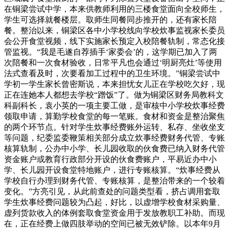
在铜梁尝试中学，本来供教师利用的三楼食堂面向全校师生，
学生可选择就餐楼层。取师生同餐同步推开的，还有家长陪
餐。整治以来，铜梁区各中小学校线向学校炊事监视家长委员
会公开食堂视频，线下实施家长预定入校陪餐轨制，常态化接
管监视。“我是毛遂自荐插手‘家委会’的，这学期已加入了两
次陪餐和一次食材验收，日常平凡也会通过‘明厨亮灶’等使用
法式查看及时，次要看加工过程中的卫生环境。”铜梁尝试中
学初一学生家长曾密斯说，本来担忧女儿正在学校吃欠好，现
正在连她本人都想去学校“蹭饭”了。做为铜梁区财务局教科文
科副科长，袁小英的一项主要工做，是审核中小学校炊事经费
领取申请，算勤学校食堂的每一笔账。食材和资金是整治聚焦
的两个环节点。针对学生炊事经费账外运转、私存、坐收坐支
等问题，纪委监委鞭策相关部分成立炊事经费财务代管、专账
核算轨制，公办中小学、长儿园收取的伙食费已纳入财务代管
资金账户或教育行政部分开设的伙食费账户，平易近办中小
学、长儿园开设食堂特地账户，进行专账核算。“炊事经费从
学校自行办理到财务代管、专账核算，是整治带来的一个较着
变化。”方亮引见，从此前查处的问题类型看，挤占调用套取
学生炊事经费问题较为凸起，好比，以虚增学校食材采购量、
虚列货款收入的体例套取食堂资金用于发放教职工补助。而现
在，正在经费上做四肢举动的空间已被无效铲除。以本年9月