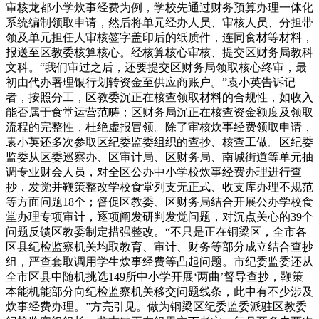
审核龙都小学炊事经费为例，学校先通过财务预算办理一体化
系统编制领取申请，然后将单元经办人员、审核人员、分担带
领及单元担任人审核签字盖印后的纸质件，连同食材等材料，
报送至区教委核算核心。经核算核心审核、提交区财务局教科
文科。“我们审过之后，还要提交区财务局领取核心终审，最
初由代办署理银行划转资金至供应商账户。”袁小英告诉记
者，按照分工，区教委沉正在核查领取材料的合规性，如收入
能否属于食堂运营范畴；区财务局沉正在核查资金额度及领取
流程的完整性，杜绝虚报冒领。除了审核炊事经费领取申请，
袁小英还多次参取区纪委监委组织的查抄、核查工做。区纪委
监委从区委巡察办、区审计局、区财务局、南城街道等单元抽
调专业财会人员，对全区公办中小学校炊事经费办理进行查
抄，发觉并鞭策整改学校食堂列支无正式、收支库办理不规范
等方面问题18个；督促区教委、区财务局结合开展公办学校食
堂办理专项审计，逐项阐发研判发觉问题，对沉点关心的39个
问题反馈区教委制定措强整改。“不只是正在铜梁区，全市各
区县纪检监察机关均取教育、审计、财务等部分成立结合查抄
组，严查套取调用学生炊事经费等凸起问题。市纪委监委还从
全市区县中随机挑选149所中小学开展‘两曲’督导查抄，鞭策
本能机能部分向纪检监察机关移交问题线条，此中有不少涉及
炊事经费办理。”方亮引见。做为铜梁区纪委监委派驻区教委