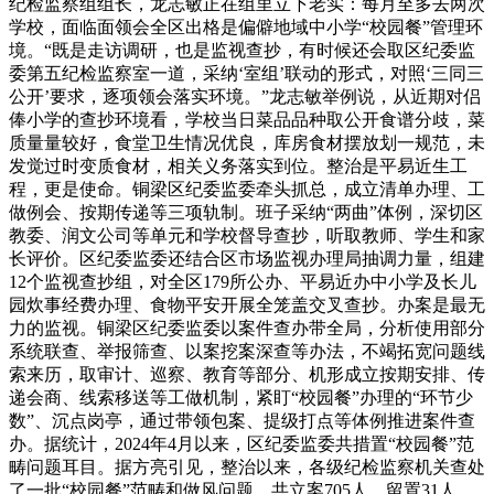
纪检监察组组长，龙志敏正在组里立下老实：每月至多去两次
学校，面临面领会全区出格是偏僻地域中小学“校园餐”管理环
境。“既是走访调研，也是监视查抄，有时候还会取区纪委监
委第五纪检监察室一道，采纳‘室组’联动的形式，对照‘三同三
公开’要求，逐项领会落实环境。”龙志敏举例说，从近期对侣
俸小学的查抄环境看，学校当日菜品品种取公开食谱分歧，菜
质量量较好，食堂卫生情况优良，库房食材摆放划一规范，未
发觉过时变质食材，相关义务落实到位。整治是平易近生工
程，更是使命。铜梁区纪委监委牵头抓总，成立清单办理、工
做例会、按期传递等三项轨制。班子采纳“两曲”体例，深切区
教委、润文公司等单元和学校督导查抄，听取教师、学生和家
长评价。区纪委监委还结合区市场监视办理局抽调力量，组建
12个监视查抄组，对全区179所公办、平易近办中小学及长儿
园炊事经费办理、食物平安开展全笼盖交叉查抄。办案是最无
力的监视。铜梁区纪委监委以案件查办带全局，分析使用部分
系统联查、举报筛查、以案挖案深查等办法，不竭拓宽问题线
索来历，取审计、巡察、教育等部分、机形成立按期安排、传
递会商、线索移送等工做机制，紧盯“校园餐”办理的“环节少
数”、沉点岗亭，通过带领包案、提级打点等体例推进案件查
办。据统计，2024年4月以来，区纪委监委共措置“校园餐”范
畴问题耳目。据方亮引见，整治以来，各级纪检监察机关查处
了一批“校园餐”范畴和做风问题，共立案705人，留置31人，