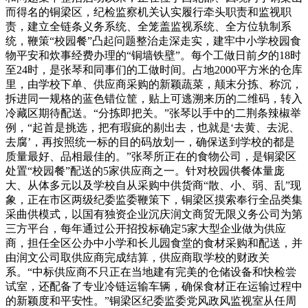
而得名的铜梁区，纪检监察机关认实履行牵头职责和监视职
责，建立全链条义务系统、全笼盖监视系统、全方位轨制系
统，鞭策“校园餐”凸起问题整治走深走实，建牢中小学校园食
物平安和炊事经费办理的“铜墙铁壁”。每个工做日前夕的18时
至24时，是张琴和同事们的工做时间。占地2000平方米的仓库
里，由学校下单、供应商采购的新颖蔬菜，颠末分拣、称沉，
拆进同一规格的蓝色错位筐，贴上可逃溯来历的二维码，转入
冷藏区期待配送。“分拣即把关。”张琴以手中的二荆条辣椒举
例，“起首是挑选，把有瑕疵的剔出去，也就是‘去黄、去泥、
去腐’，再按照统一标的目的码放划一，确保送到学校的都是
质量最好、品相最佳的。”张琴所正在的食物公司，是铜梁区
处置“校园餐”配送的5家供应商之一。针对校园供餐体量庞
大、从体多元以及学校自从采购中供货商“散、小、弱、乱”现
象，正在市区两级纪委监委鞭策下，铜梁区摸索奉行全品类集
采曲供模式，以国有独资企业沉庆润文商贸无限义务公司为第
三方平台，每年通过公开招投标确定5家大型企业做为供应
商，担任全区公办中小学和长儿园食堂的食材采购和配送，并
由润文公司取供应商完成结算，供应商取学校的财政关
系。“中标供应商不只正在当地建有完美的仓储设备和快检尝
试室，还配备了专业冷链运输车辆，确保食材正在运输过程中
的新颖度和平安性。”铜梁区纪委监委党风政风监视室从任周