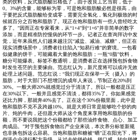
类的饮料，反式脂肪酸出格低了，由于改良工艺当前，低于
0。3%的含量，能够标为零，可是饱和脂肪酸必然是很高，由
于要把反式脂肪酸给变成零，需要完全氢化，氢化到极致的时
候就百分之百饱和脂肪了。现正在饱和脂肪有一些人曾经吃太
多了。”因而正在专家看来，从“1+4”到“1+6”并非简单的数字
添加，而是精准防控慢病的环节一步。记者正在查询拜访中发
觉，近年来虽然人们越来越注沉“减盐、减油、减糖”，但正在
现实消费场景中，消费者往往陷入“知易行难”的窘境。一包看
似健康的饼干，可能藏着大量的饱和脂肪；一瓶“0脂”饮料，
糖分可能爆表。标签不敷通明，是消费者正在选择预包拆食物
时发生苍茫的主要缘由。范志红认为，新尺度将可以或许无效
处理上述问题。范志红说：“我们现正在保举一天（摄入）的
脂肪，对于大部门不想增沉的成年人来说，节制正在20%到
30%。一般大师20%就感觉过分于清淡了。所以一般都是压正
在30%以下。一般并且感觉不清淡，都得35%了。你如果感觉
还比力脚，那就奔40%去了。正在这个30%份额里面，此中是
饱和脂肪不克不及跨越10%。就是大师日常是能够吃个炒的肉
片、炖的牛肉，还但愿大师从这个角度来享用饱和脂肪的份
额，而不要说我把这个份额都给了那些油炸食物、点心、加工
肉成品。”对于预包拆食物出产企业来说，本次养分标签新规
也非换包拆这么容易。当饱和脂肪和糖被“晒”正在阳光下，将
倒逼企业进行配方升级，从过去的拼价钱、拼口感，转向拼健