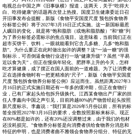
电视总台中国之声《旧事纵横》报道，这两天，关于“吃得大
白、吃得健康”的话题再次登上热搜。国度卫生健康委近日召
开旧事发布会提醒，新版《食物平安国度尺度 预包拆食物养
分标签公例》将于2027年3月16日正式实施。这一新国标最惹
人瞩目的变化，就是将“饱和脂肪（或饱和脂肪酸）”和“糖”列
为了养分标签必需标示的焦点项目。这意味着，当前我们正在
超市买饼干、饮料，一眼就能看到它含几多糖、几多“饱和脂
肪”。为什么要正在此时做出如许的调整？这“一油一糖”的强
制标示，可否倒逼食物行业进行一场“健康升级”？虽然 “平易
近以食为天”，但正在慢病年轻化、肥胖率上升的今天，怎样
吃才算健康，成了摆正在国人面前的一道难题。为了让消费者
正在选择食物时有一把更精准的“尺子”，新版《食物平安国度
尺度 预包拆食物养分标签公例》应运而生。虽然距离2027年3
月16日的正式实施日期还有一年多的缓冲期，但正在食物行
业，已有厂家起头给包拆升级换代。江西某食物出产厂家的担
任人李鑫向中国之声引见，目前跨越80%的产物曾经起头按照
新尺度标示。李鑫说：“我打算是2026年5月份以前，所有的标
签全按照2027年3月16日的要求，全数按照新标来标示。现正
在80%都是如许的，还有20%还没调整过来，由于我们的包材
还没耗损完。”食物养分标签是向消费者供给食物养分消息和
特征的申明，也是消费者曲不雅领会食物养分组分、特征的无