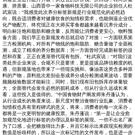
康、拼质量。山西晋中一家食物科技无限公司的企业担任人杜
武宸说：“我感觉此次养分标签新规是行业规范化的必然趋
向，既合适消费者对健康饮食的知情权需求，也能倒逼企业优
化产物配方。终究现正在大师买零食都越来越看沉养分成分，
明白标注饱和脂肪和糖含量，反而能让消费者更安心。物料预
备方面，我们早正在新规发布后就启动了对接：一方面联系第
三方检测机构，对所有产物线的饱和脂肪、糖含量做了全面检
测，成立了精准的养分数据库；另一方面曾经完成新标签的设
想和存案，正正在逐渐替代现有包拆。”杜武宸说：“对我们这
类处所企业来说，合规不只是要求，更是提拔品牌信赖度的机
遇，但新规落地也带来了一些现实挑和。像油茶这类含多种原
料的产物，原料批次差别会形成养分成分检测成果波动，需要
频频核验数据才能标注，同时，我们现有旧包拆库存体量较
大，全面替代会发生必然的损耗成本，但从行业久远成长来
看，这些投入是值得的。”中国食物财产阐发师朱丹蓬认为，
从行业成长的角度来说，新尺度对整治食物行业乱象、消费者
知情权也具有里程碑式的意义，将来，消费者的每一次采办，
都将是一次更明智的健康投票。朱丹蓬说：“第一是让企业愈
加规范化地进行标签的办理以及标签的展现。一些不出名厂家
为了口感，会把糖放得比力多，并且它标示出来跟现实检测的
数值是纷歧样的，所以这一次标记性的文件发布，也是进一步