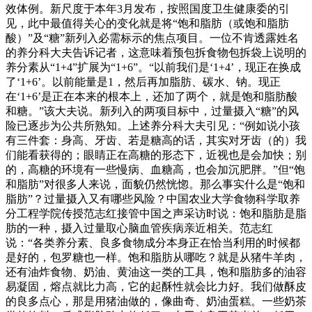
效体例。新尺度于本年3月发布，按照国度卫生健康委的引
见，此中最值得关心的变化就是将“饱和脂肪（或饱和脂肪
酸）”及“糖”新列入必需标示的焦点项目。一位不肯透露姓名
的养分科大夫告诉记者，这意味着预包拆食物包拆袋上说明的
养分素从“1+4”扩展为“1+6”。“以前我们是‘1+4’，现正在换成
了‘1+6’。以前能量是1，然后再加脂肪、碳水、钠。现正
在‘1+6’是正在本来的根本上，还加了两个，就是饱和脂肪酸
和糖。”该大夫说。新列入的两项目标中，过量摄入“糖”的风
险已逐步为公共所熟知。上述养分科大夫引见：“例如说小孩
有三件套：身高、牙齿、若是糖高的话，其实对牙齿（的）我
们能看获得的；眼睛正在高糖的形态下，近视也是会加快；别
的，高糖的环境有一些慢病、血糖高，也会加沉肥胖。”但“饱
和脂肪”对很多人来说，面貌仍然恍惚。那么事实什么是“饱和
脂肪”？过量摄入又有哪些风险？中国农业大学食物科学取养
分工程学院传授范志红接管中国之声采访时说：饱和脂肪是脂
肪的一种，摄入过量取心脑血管疾病亲近相关。范志红
说：“各类养分素、良多食物成分本身正在恰当利用的时候都
是好的，包罗糖也一样。饱和脂肪从哪吃？就是从猪牛羊肉，
还有油炸食物、奶油、黄油这一类的工具，饱和脂肪多的油容
易凝固，熔点就比力高，它的起酥性就会比力好。我们做酥皮
的良多点心，那是用猪油做的，像曲奇、奶油蛋糕。一些奶茶