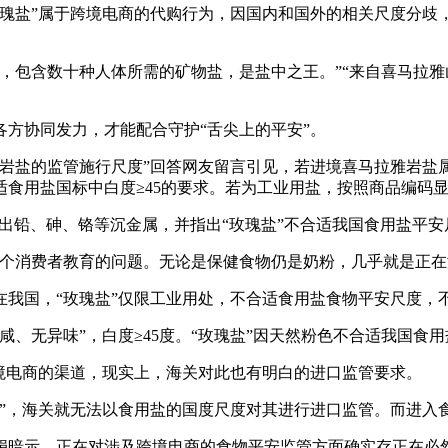
盐”属于跨境电商的代购行为，因国内和国外的相关尺度分歧
包含数十种人体所需的矿物盐，是盐中之王。”“来自喜马拉雅
方协同发力，才能配合守护“舌尖上的平安”。
监管施行尺度”回答网友留言引见，若进境喜马拉雅岩盐属食用，需
食用盐国标中白度≥45的要求。若为工业用盐，按照商品编码
出铅、砷、铬等沉金属，并指出“玫瑰盐”不合适我国食用盐平安
消费者教育的问题。无论是保健食物仍是奶粉，几乎就是正在
国，“玫瑰盐”仅限工业用处，不合适食用盐食物平安尺度，
无异味”，白度≥45度。“玫瑰盐”因天然粉色不合适我国食用
电商的渠道，现实上，海关对此也有明白的进口监管要求。
，海关就无法以食用盐的国度尺度对其进行进口监管。而进入
暗示，正在对涉及跨境电商的食物平安监管方面确实存正在必