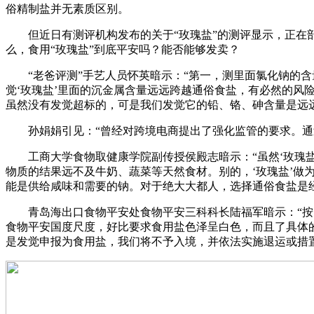
俗精制盐并无素质区别。
但近日有测评机构发布的关于“玫瑰盐”的测评显示，正在部
么，食用“玫瑰盐”到底平安吗？能否能够发卖？
“老爸评测”手艺人员怀英暗示：“第一，测里面氯化钠的含
觉‘玫瑰盐’里面的沉金属含量远远跨越通俗食盐，有必然的风
虽然没有发觉超标的，可是我们发觉它的铅、铬、砷含量是远
孙娟娟引见：“曾经对跨境电商提出了强化监管的要求。通过
工商大学食物取健康学院副传授侯殿志暗示：“虽然‘玫瑰盐
物质的结果远不及牛奶、蔬菜等天然食材。别的，‘玫瑰盐’
能是供给咸味和需要的钠。对于绝大大都人，选择通俗食盐是
青岛海出口食物平安处食物平安三科科长陆福军暗示：“按照
食物平安国度尺度，好比要求食用盐色泽呈白色，而且了具体
是发觉申报为食用盐，我们将不予入境，并依法实施退运或措