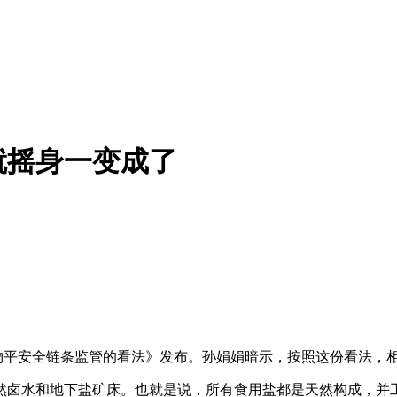
就摇身一变成了
平安全链条监管的看法》发布。孙娟娟暗示，按照这份看法，
水和地下盐矿床。也就是说，所有食用盐都是天然构成，并工