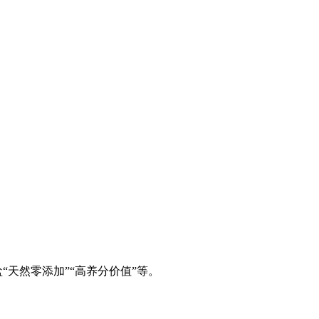
天然零添加”“高养分价值”等。