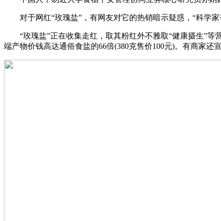
对于网红“玫瑰盐”，有网友对它的热销暗示疑惑，“科学家
“玫瑰盐”正在收集走红，取其粉红外不雅取“健康摄生”等营销
端产物价钱高达通俗食盐的66倍(380克售价100元)。有商家