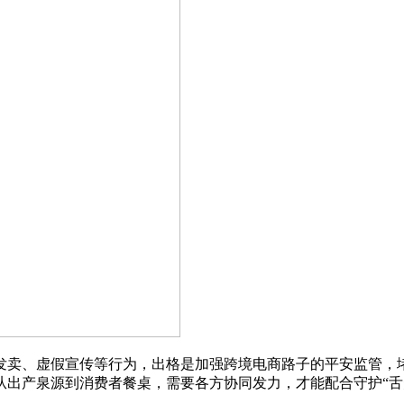
卖、虚假宣传等行为，出格是加强跨境电商路子的平安监管，堵
出产泉源到消费者餐桌，需要各方协同发力，才能配合守护“舌