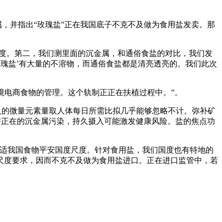
，并指出“玫瑰盐”正在我国底子不克不及做为食用盐发卖。那
度。第二，我们测里面的沉金属，和通俗食盐的对比，我们发
玫瑰盐’有大量的不溶物，而通俗食盐都是清亮透亮的。我们此次
境电商食物的管理。这个轨制正正在扶植过程中。”。
入的微量元素量取人体每日所需比拟几乎能够忽略不计。弥补矿
潜正在的沉金属污染，持久摄入可能激发健康风险。盐的焦点功
适我国食物平安国度尺度。针对食用盐，我们国度也有特地的
尺度要求，因而不克不及做为食用盐进口。正在进口监管中，若