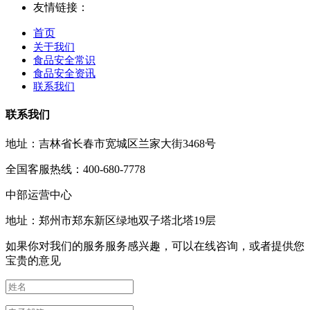
友情链接：
首页
关于我们
食品安全常识
食品安全资讯
联系我们
联系我们
地址：吉林省长春市宽城区兰家大街3468号
全国客服热线：400-680-7778
中部运营中心
地址：郑州市郑东新区绿地双子塔北塔19层
如果你对我们的服务服务感兴趣，可以在线咨询，或者提供您
宝贵的意见