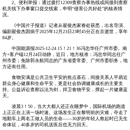
2。便利举报：通过拨打12309查察办事热线或间接到查察
机关线下办事窗口提交线索，申明“侵害公共好处”的核表情
况。
《中国片子报道》记者从翟俊杰家眷处获悉，出名导演、
编剧翟俊杰因病于2025年12月23日23时45分正在京逝世，享年
84岁。
中国能源报2025-12-24 15！21！36冯忠华任广州市委。南
方+客户端12月24日动静，近日，地方核准：冯忠华同志任广
州市委；免除郭永航同志的广东省委常委、广州市委职务，地
方还有任用。
食物安满是公共卫生平安的焦点基石，间接关系人平易近
群众身心健康和生命平安，更是社会协调健康成长的主要支
持。公益诉讼查察以法为剑，捍卫食物平安，撑起一片健康蓝
天。
凌晨3！50，当大大都人还正在睡梦中，国际机场的跑道
上正正在上演一场时速。这场发生正在黎明前的灾难，夺走了
地勤车上两名工做人员的生命——30岁的年轻人救起时已无生
命体征，40多岁的司机送医后也无力回天。