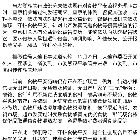
当发觉相关行政部分未依法履行对食物平安监视办理职责
时，查察机关通过制发磋商函、查察的体例，督促其整改；若
拒不整改，依法向法院提起行政公益诉讼，督促行政机关依法
履职，守护食物平安。针对出产发卖问题食物等侵害权益的行
为，查察机关具有公益诉讼被告资历，能够依法向法院提告状
讼，要求侵权人承担遏制侵害、消弭影响、补偿丧失、公开报
歉等义务，权益，守护公共好处。
据微信号大连旧事频道动静，12月23日，大连市委召开党
外人士座谈会，省委副、市委熊茂平掌管并讲话，市委副、市
党组传递相关环境。
当前，食物平安范畴仍存正在不少现患，例如：街边小摊
售卖无出产日期、无质量及格证、无出产厂家的“三无”食物；
餐馆、食堂利用不新颖或变质的食材，餐具消毒不规范、食物
采购环节存正在缝隙；网红零食虚假宣传或食物添加剂超标；
小做坊、食物厂违法添加非食物类添加剂；便平易近商铺、农
贸市场、超市发卖过时变质食物或冒充伪劣食物；部门场合将
保健品取通俗食物混放发卖，容易导致消费者误食药品等。
正在此，我们呼吁：守护食物平安，是全社会配合且不成
推卸的义务，让我们，建牢食物平安每一道防地！