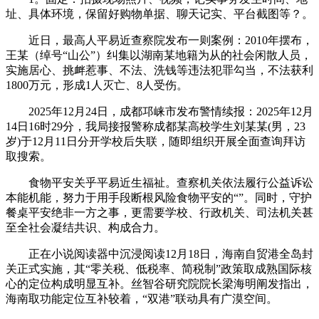
址、具体环境，保留好购物单据、聊天记实、平台截图等？。
近日，最高人平易近查察院发布一则案例：2010年摆布，
王某（绰号“山公”）纠集以湖南某地籍为从的社会闲散人员，
实施居心、挑衅惹事、不法、洗钱等违法犯罪勾当，不法获利
1800万元，形成1人灭亡、8人受伤。
2025年12月24日，成都邛崃市发布警情续报：2025年12月
14日16时29分，我局接报警称成都某高校学生刘某某(男，23
岁)于12月11日分开学校后失联，随即组织开展全面查询拜访
取搜索。
食物平安关乎平易近生福祉。查察机关依法履行公益诉讼
本能机能，努力于用手段断根风险食物平安的“”。同时，守护
餐桌平安绝非一方之事，更需要学校、行政机关、司法机关甚
至全社会凝结共识、构成合力。
正在小说阅读器中沉浸阅读12月18日，海南自贸港全岛封
关正式实施，其“零关税、低税率、简税制”政策取成熟国际核
心的定位构成明显互补。丝智谷研究院院长梁海明阐发指出，
海南取功能定位互补较着，“双港”联动具有广漠空间。